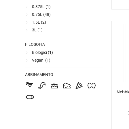
0.375L (
1
)
0.75L (
48
)
1.5L (
2
)
3L (
1
)
FILOSOFIA
Biologici (
1
)
Vegani (
1
)
ABBINAMENTO
Nebbi