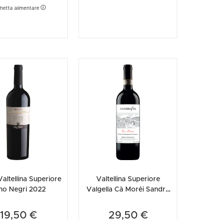
chetta alimentare
altellina Superiore
Valtellina Superiore
no Negri 2022
Valgella Cà Moréi Sandro
Fay 2021
19,50 €
29,50 €