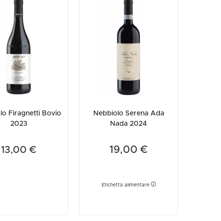
etodo
Vini Dessert
hochu
etodo Classico
Moscato
ermouth
etodo Charmat
Passito
tte le categorie »
etodo Ancestrale
Tutti i vini dessert »
o Firagnetti Bovio
Nebbiolo Serena Ada
2023
Nada 2024
19,00 €
13,00 €
Etichetta alimentare