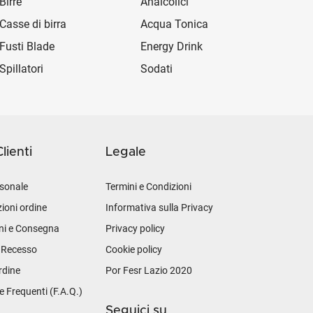
Birre
Analcolici
Casse di birra
Acqua Tonica
Fusti Blade
Energy Drink
Spillatori
Sodati
lienti
Legale
sonale
Termini e Condizioni
ioni ordine
Informativa sulla Privacy
ni e Consegna
Privacy policy
i Recesso
Cookie policy
rdine
Por Fesr Lazio 2020
Frequenti (F.A.Q.)
Seguici su