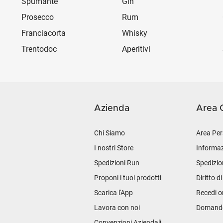
Spumante
Gin
Prosecco
Rum
Franciacorta
Whisky
Trentodoc
Aperitivi
Azienda
Area C
Chi Siamo
Area Per
I nostri Store
Informaz
Spedizioni Run
Spedizio
Proponi i tuoi prodotti
Diritto d
Scarica l'App
Recedi o
Lavora con noi
Domande 
Convenzioni Aziendali