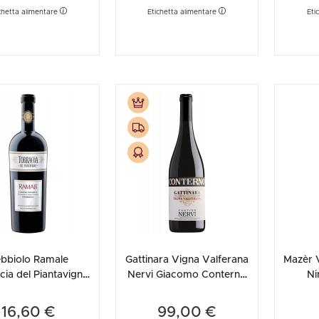
chetta alimentare
Etichetta alimentare
Eti
bbiolo Ramale
Gattinara Vigna Valferana
Mazèr V
cia del Piantavigna
Nervi Giacomo Conterno
Ni
2019
2020
16,60 €
99,00 €