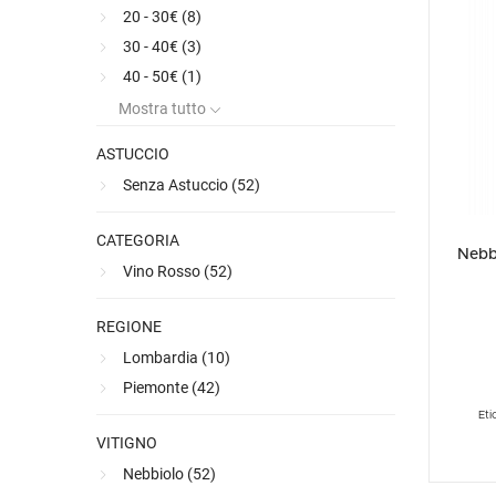
20 - 30€ (
8
)
Ultimi arrivi
Alcohol free
Bernabei consiglia
Accessori
Ribolla 
Poretti
Umbria
NEW
NEW
30 - 40€ (
3
)
Accessori
Accessori
Ultimi arrivi
Alcohol free
Sauvig
Tennent
Veneto
NEW
NEW
NEW
40 - 50€ (
1
)
Alcohol free
Gluten free
Vermen
Tutti i 
Tutte le
Mostra tutto
Tutte le
ASTUCCIO
Senza Astuccio (
52
)
CATEGORIA
Nebbi
Vino Rosso (
52
)
REGIONE
Lombardia (
10
)
Piemonte (
42
)
Eti
VITIGNO
Nebbiolo (
52
)