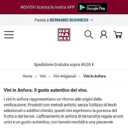
NOVITÀ! Scarica la nostra APP
Passa a
BERNABEI BUSINESS
Spedizione Gratuita sopra 49,00 €
Home
›
Vini
›
Vini Artigianali
›
Vini in Anfora
Vini in Anfora: il gusto autentico del vino.
I vini in anfora rappresentano un ritorno alle origini della
vinificazione. Prodotti con metodi antichi, senza l'utilizzo di lieviti
selezionati o additivi chimici, questi vini esprimono la purezza del
frutto e del terroir. L'affinamento in anfora di terracotta regala aromi
unici e un gusto autentico, con tannini morbidi e una piacevole
freschezza. Curioso di assaggiare vini in anfora? Cerca la tua