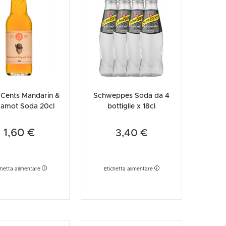
etodo
Vini Dessert
hochu
etodo Classico
Moscato
ermouth
etodo Charmat
Passito
tte le categorie »
etodo Ancestrale
Tutti i vini dessert »
 Cents Mandarin &
Schweppes Soda da 4
amot Soda 20cl
bottiglie x 18cl
1,60 €
3,40 €
chetta alimentare
Etichetta alimentare