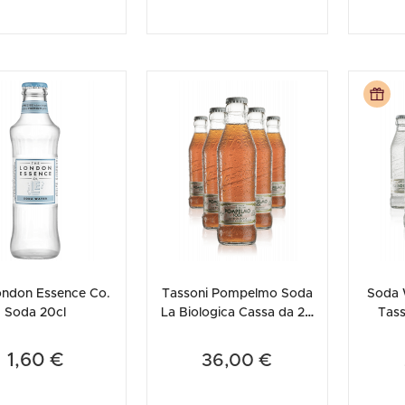
ondon Essence Co.
Tassoni Pompelmo Soda
Soda 
Soda 20cl
La Biologica Cassa da 24
Tass
bottiglie x 18cl
bo
OMA
1,60 €
36,00 €