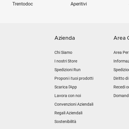
Trentodoc
Aperitivi
Azienda
Area C
Chi Siamo
Area Per
I nostri Store
Informaz
Spedizioni Run
Spedizio
Proponi i tuoi prodotti
Diritto d
Scarica l'App
Recedi o
Lavora con noi
Domande 
Convenzioni Aziendali
Regali Aziendali
Sostenibilità