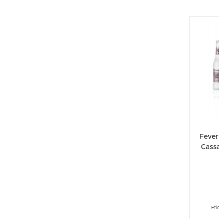
Fever
Cassa
Eti