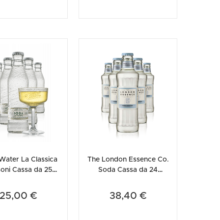
Water La Classica
The London Essence Co.
oni Cassa da 25
Soda Cassa da 24
ttiglie x 18cl +
bottiglie x 20cl
GGIO 4 bicch...
25,00 €
38,40 €