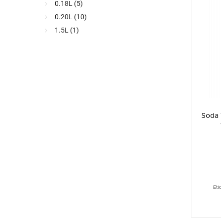
0.18L (
5
)
0.20L (
10
)
1.5L (
1
)
Soda 
Eti