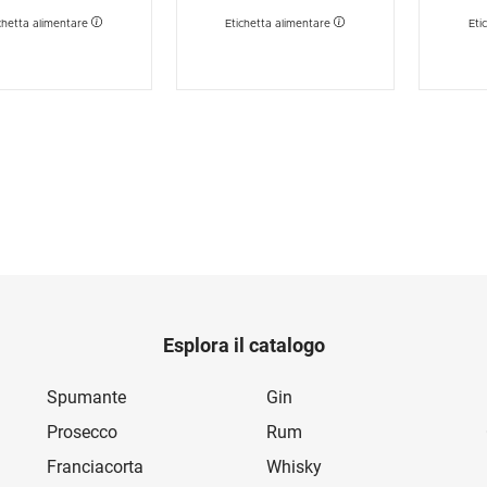
chetta alimentare
Etichetta alimentare
Eti
Esplora il catalogo
Spumante
Gin
Prosecco
Rum
Franciacorta
Whisky