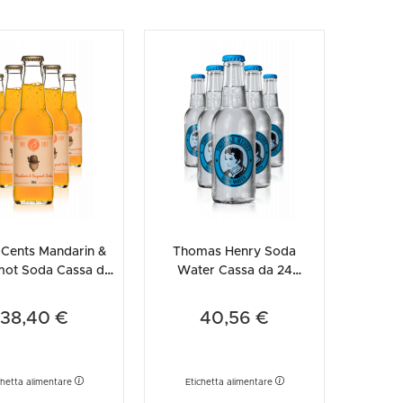
 Cents Mandarin &
Thomas Henry Soda
ot Soda Cassa da
Water Cassa da 24
bottiglie x 20cl
bottiglie x 20cl
38,40 €
40,56 €
chetta alimentare
Etichetta alimentare