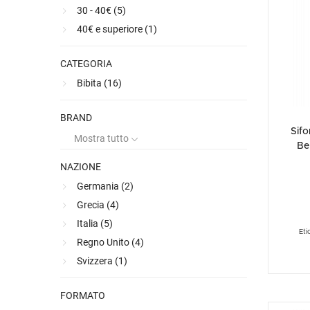
30 - 40€ (
5
)
Ultimi arrivi
Alcohol free
Bernabei consiglia
Accessori
Ribolla 
Poretti
Umbria
NEW
NEW
40€ e superiore (
1
)
Accessori
Accessori
Ultimi arrivi
Alcohol free
Sauvig
Tennent
Veneto
NEW
NEW
NEW
Alcohol free
Gluten free
Vermen
Tutti i 
Tutte le
CATEGORIA
Tutte le
Bibita (
16
)
BRAND
Sif
Mostra tutto
Be
NAZIONE
Germania (
2
)
Grecia (
4
)
Italia (
5
)
Eti
Regno Unito (
4
)
Svizzera (
1
)
FORMATO