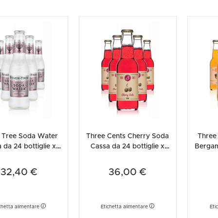
 Tree Soda Water
Three Cents Cherry Soda
Three
 da 24 bottiglie x
Cassa da 24 bottiglie x
Bergam
20cl
20cl
24 
32,40 €
36,00 €
chetta alimentare
Etichetta alimentare
Eti