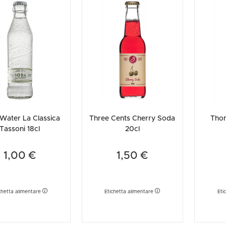
Water La Classica
Three Cents Cherry Soda
Tho
Tassoni 18cl
20cl
1,00 €
1,50 €
chetta alimentare
Etichetta alimentare
Eti