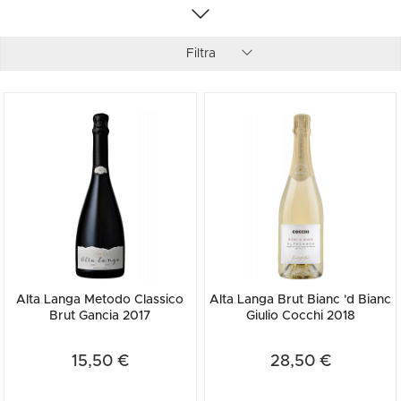
Scegli l’autenticità e brinda a momenti indimenticabili: acquista
online Alta Langa e porta a casa un pezzo di tradizione piemontese:
il brindisi perfetto ti aspetta!
Filtra
Alta Langa Metodo Classico
Alta Langa Brut Bianc 'd Bianc
Brut Gancia 2017
Giulio Cocchi 2018
15,50 €
28,50 €