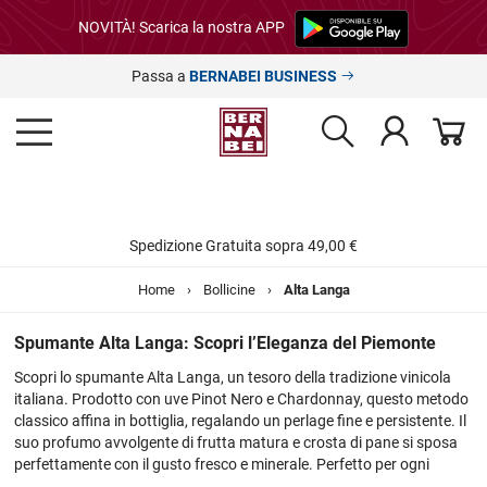
NOVITÀ! Scarica la nostra APP
Passa a
BERNABEI BUSINESS
Spedizione Gratuita sopra 49,00 €
Home
›
Bollicine
›
Alta Langa
Spumante Alta Langa: Scopri l’Eleganza del Piemonte
Scopri lo spumante Alta Langa, un tesoro della tradizione vinicola
italiana. Prodotto con uve Pinot Nero e Chardonnay, questo metodo
classico affina in bottiglia, regalando un perlage fine e persistente. Il
suo profumo avvolgente di frutta matura e crosta di pane si sposa
perfettamente con il gusto fresco e minerale. Perfetto per ogni
occasione, Alta Langa è l’emblema dell’eleganza e della qualità.