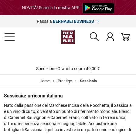
NOVITÀ! Scarica la nostra APP
Passa a
BERNABEI BUSINESS
Spedizione Gratuita sopra 49,00 €
Home
›
Prestige
›
Sassicaia
Sassicaia: un'icona italiana
Nato dalla passione del Marchese Incisa della Rocchetta, il Sassicaia
è un vino di culto, diventato un punto di riferimento mondiale. Blend
di Cabernet Sauvignon e Cabernet Franc, coltivato in terreni unici,
offre un'esperienza sensoriale ineguagliabile. Acquistare una
bottiglia di Sassicaia significa investire in un patrimonio enologico di
inestimabile valore e regalare un'emozione che dura nel tempo.