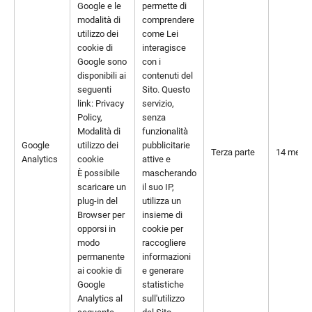
Google e le
permette di
modalità di
comprendere
utilizzo dei
come Lei
cookie di
interagisce
Google sono
con i
disponibili ai
contenuti del
seguenti
Sito. Questo
link:
Privacy
servizio,
Policy
,
senza
Modalità di
funzionalità
Google
utilizzo dei
pubblicitarie
Terza parte
14 mesi
Analytics
cookie
attive e
È possibile
mascherando
scaricare un
il suo IP,
plug-in del
utilizza un
Browser per
insieme di
opporsi in
cookie per
modo
raccogliere
permanente
informazioni
ai cookie di
e generare
Google
statistiche
Analytics al
sull'utilizzo