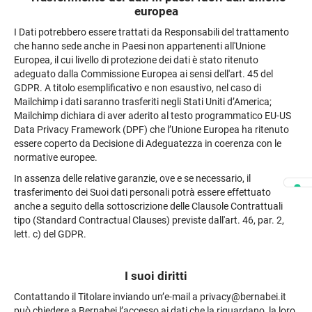
europea
I Dati potrebbero essere trattati da Responsabili del trattamento
che hanno sede anche in Paesi non appartenenti all'Unione
Europea, il cui livello di protezione dei dati è stato ritenuto
adeguato dalla Commissione Europea ai sensi dell'art. 45 del
GDPR. A titolo esemplificativo e non esaustivo, nel caso di
Mailchimp i dati saranno trasferiti negli Stati Uniti d’America;
Mailchimp dichiara di aver aderito al testo programmatico EU-US
Data Privacy Framework (DPF) che l’Unione Europea ha ritenuto
essere coperto da Decisione di Adeguatezza in coerenza con le
normative europee.
In assenza delle relative garanzie, ove e se necessario, il
trasferimento dei Suoi dati personali potrà essere effettuato
anche a seguito della sottoscrizione delle Clausole Contrattuali
tipo (Standard Contractual Clauses) previste dall'art. 46, par. 2,
lett. c) del GDPR.
I suoi diritti
Contattando il Titolare inviando un’e-mail a privacy@bernabei.it
può chiedere a Bernabei l’accesso ai dati che la riguardano, la loro