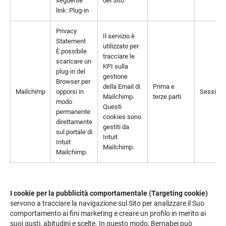
seguente
del Sito.
link:
Plug-in
Privacy
Il servizio è
Statement
utilizzato per
È possibile
tracciare le
scaricare un
KPI sulla
plug-in del
gestione
Browser per
della Email di
Prima e
Mailchimp
opporsi in
Session
Mailchimp.
terze parti
modo
Questi
permanente
cookies sono
direttamente
gestiti da
sul portale di
Intuit
Intuit
Mailchimp.
Mailchimp.
I cookie per la pubblicità comportamentale (Targeting cookie)
servono a tracciare la navigazione sul Sito per analizzare il Suo
comportamento ai fini marketing e creare un profilo in merito ai
suoi gusti, abitudini e scelte. In questo modo, Bernabei può