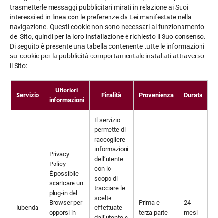
trasmetterle messaggi pubblicitari mirati in relazione ai Suoi
interessi ed in linea con le preferenze da Lei manifestate nella
navigazione. Questi cookie non sono necessari al funzionamento
del Sito, quindi per la loro installazione è richiesto il Suo consenso.
Di seguito è presente una tabella contenente tutte le informazioni
sui cookie per la pubblicità comportamentale installati attraverso
il Sito:
Ulteriori
Servizio
Finalità
Provenienza
Durata
informazioni
Il servizio
permette di
raccogliere
informazioni
Privacy
dell’utente
Policy
con lo
È possibile
scopo di
scaricare un
tracciare le
plug-in del
scelte
Browser per
Prima e
24
Iubenda
effettuate
opporsi in
terza parte
mesi
dall’utente e