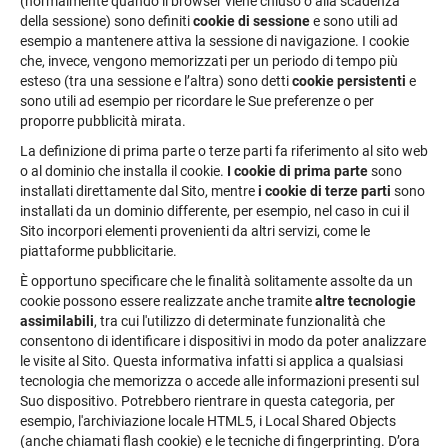
(normalmente quando il browser viene chiuso o alla scadenza
della sessione) sono definiti
cookie di sessione
e sono utili ad
esempio a mantenere attiva la sessione di navigazione. I cookie
che, invece, vengono memorizzati per un periodo di tempo più
esteso (tra una sessione e l’altra) sono detti
cookie persistenti
e
sono utili ad esempio per ricordare le Sue preferenze o per
proporre pubblicità mirata.
La definizione di prima parte o terze parti fa riferimento al sito web
o al dominio che installa il cookie.
I cookie di prima parte
sono
installati direttamente dal Sito, mentre
i cookie di terze parti
sono
installati da un dominio differente, per esempio, nel caso in cui il
Sito incorpori elementi provenienti da altri servizi, come le
piattaforme pubblicitarie.
È opportuno specificare che le finalità solitamente assolte da un
cookie possono essere realizzate anche tramite
altre tecnologie
assimilabili
, tra cui l'utilizzo di determinate funzionalità che
consentono di identificare i dispositivi in modo da poter analizzare
le visite al Sito. Questa informativa infatti si applica a qualsiasi
tecnologia che memorizza o accede alle informazioni presenti sul
Suo dispositivo. Potrebbero rientrare in questa categoria, per
esempio, l'archiviazione locale HTML5, i Local Shared Objects
(anche chiamati flash cookie) e le tecniche di fingerprinting. D’ora