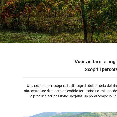
Ultimi arrivi
Alcohol free
Bernabei consiglia
Accessori
Ribolla 
Poretti
Umbria
NEW
NEW
Accessori
Accessori
Ultimi arrivi
Alcohol free
Sauvig
Tennent
Veneto
NEW
NEW
NEW
Alcohol free
Gluten free
Vermen
Tutti i 
Tutte le
Tutte le
Vuoi visitare le mi
Scopri i percor
Una sezione per scoprire tutti i segreti dell’Umbria del v
sfaccettature di questo splendido territorio! Potrai acceder
lo produce per passione. Regalati un po' di tempo in una