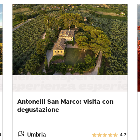
Antonelli San Marco: visita con
degustazione
Umbria
9
4.7