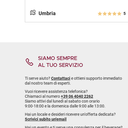
Umbria
5
SIAMO SEMPRE
AL TUO SERVIZIO
Ti serve aiuto?
Contattaci
e ottieni supporto immediato
dal nostro team di esperti.
Vuoi ricevere assistenza telefonica?
Chiamaci al numero
+39 06 4040 2262
Siamo attivi dal lunedì al sabato con orario
9:00-18:00 e la domenica dalle 9:00 alle 13:00.
Hai un locale e desideri ricevere un'offerta dedicata?
Scrivici subito un'email
Hai un evento e ti serve una consulenza per il beverage?