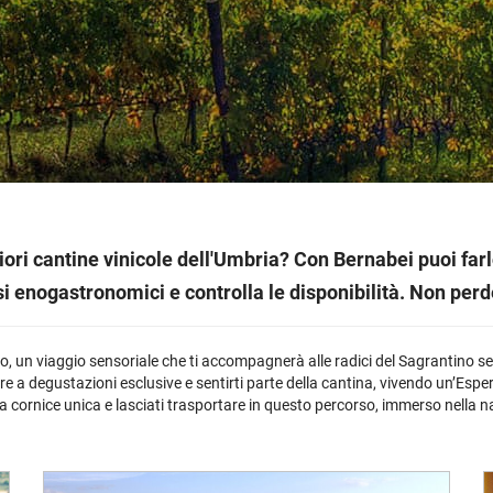
Cile
Weissbier
M
Gialla
Piper-Heidsieck
Martòn
Malfy
Marzadro
S
Portogallo
Tutte le tipologie »
M
non
's
Tutti i brand »
Tutti i brand »
Nikka
Planeta
V
Spagna
M
tino
brand »
 regioni »
Talisker
Tutte le cantine »
Tu
Tutti i vini esteri »
M
 tipologie »
Tutti i brand »
gliori cantine vinicole dell'Umbria? Con Bernabei puoi 
si enogastronomici e controlla le disponibilità. Non perd
ino, un viaggio sensoriale che ti accompagnerà alle radici del Sagrantino sen
e a degustazioni esclusive e sentirti parte della cantina, vivendo un’Esperie
 cornice unica e lasciati trasportare in questo percorso, immerso nella nat