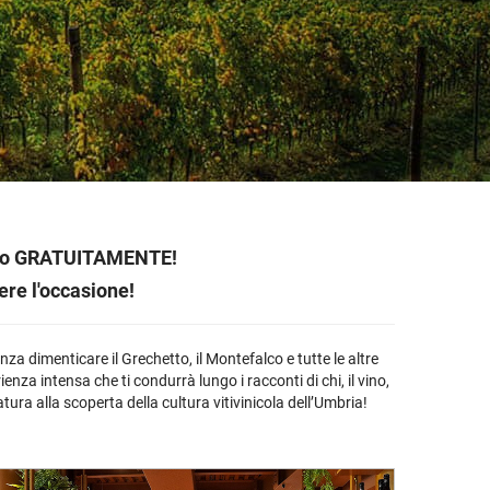
etodo
Vini Dessert
hochu
etodo Classico
Moscato
ermouth
etodo Charmat
Passito
tte le categorie »
etodo Ancestrale
Tutti i vini dessert »
farlo GRATUITAMENTE!
ere l'occasione!
za dimenticare il Grechetto, il Montefalco e tutte le altre
nza intensa che ti condurrà lungo i racconti di chi, il vino,
ura alla scoperta della cultura vitivinicola dell’Umbria!