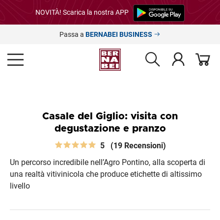
NOVITÀ! Scarica la nostra APP
Passa a
BERNABEI BUSINESS
Casale del Giglio: visita con
degustazione e pranzo
5
(19 Recensioni)
Un percorso incredibile nell’Agro Pontino, alla scoperta di
una realtà vitivinicola che produce etichette di altissimo
livello