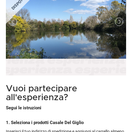
DISPONIBILE
sperimentazioni che sono state fatte per arrivare alla qualità delle
etichette di oggi. Quindi si salirà in terrazza, dalla quale si potrà
godere di una vista panoramica dell’intera azienda. Infine ci si
recherà in sala per la degustazione guidata con una splendida
vista sulla distesa di vigneti circostanti.
Al termine del tour, ci si recherà presso il vicino Ristorante
“Satricvm” dove si potranno gustare le cinque proposte dello Chef
Max Cotilli in abbinamento ai vini prodotti.
Vuoi partecipare
all'esperienza?
Segui le istruzioni
1. Seleziona i prodotti Casale Del Giglio
Inserisci il tuo indirizzo di spedizione e aggiungi al carrello almeno