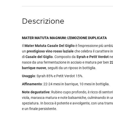
Descrizione
MATER MATUTA MAGNUM: L'EMOZIONE DUPLICATA
Il
Mater Matuta Casale Del Giglio
è l'espressione più ambiz
un
prestigioso vino rosso laziale
che celebra il carattere i
di
Casale del Giglio
. Composto da
Syrah e Petit Verdot
nel
nasce da una fermentazione in acciaio e matura per ben
2
barrique nuove
, seguiti da un riposo in bottiglia.
Uvaggio
: Syrah 85% e Petit Verdot 15%.
Affinamento
: 22-24 mesi in barrique, 10 mesi in bottiglia.
Note degustative
: Rubino cupo profondo, è ricco di sentori
viola, marasca matura e note balsamiche, culminando in u
speziatura. In bocca è potente e avvolgente, con una tram
e un finale persistente.