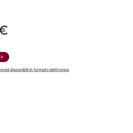
etodo
Vini Dessert
hochu
etodo Classico
Moscato
ermouth
etodo Charmat
Passito
tte le categorie »
 €
etodo Ancestrale
Tutti i vini dessert »
tà
ionali disponibili in formato elettronico