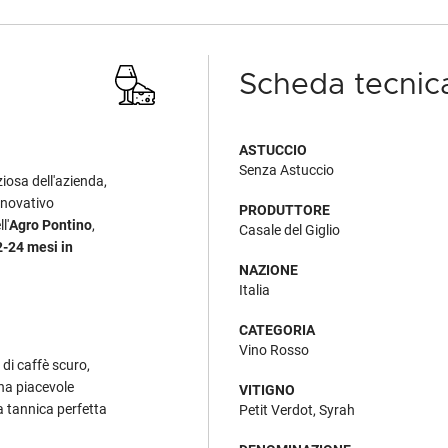
Scheda tecnic
ASTUCCIO
Senza Astuccio
iosa dell'azienda,
nnovativo
PRODUTTORE
l'
Agro Pontino
,
Casale del Giglio
2-24 mesi in
NAZIONE
Italia
CATEGORIA
Vino Rosso
 di caffè scuro,
na piacevole
VITIGNO
a tannica perfetta
Petit Verdot, Syrah