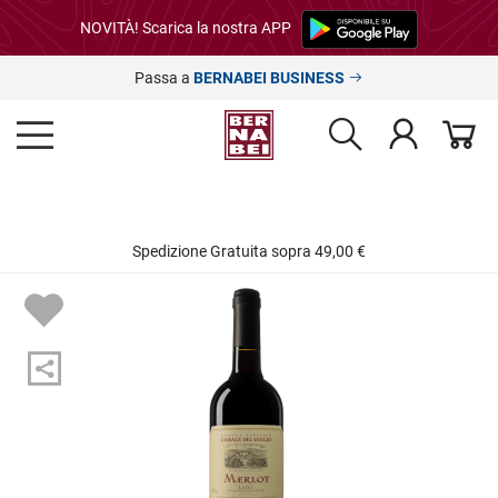
NOVITÀ! Scarica la nostra APP
Passa a
BERNABEI BUSINESS
Spedizione Gratuita sopra 49,00 €