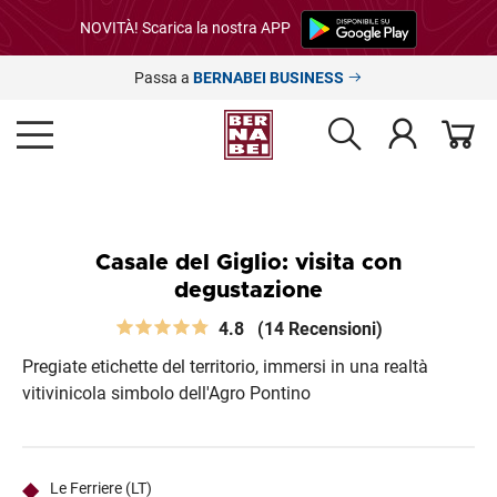
NOVITÀ! Scarica la nostra APP
Passa a
BERNABEI BUSINESS
Casale del Giglio: visita con
degustazione
4.8
(14 Recensioni)
Pregiate etichette del territorio, immersi in una realtà
vitivinicola simbolo dell'Agro Pontino
Le Ferriere (LT)