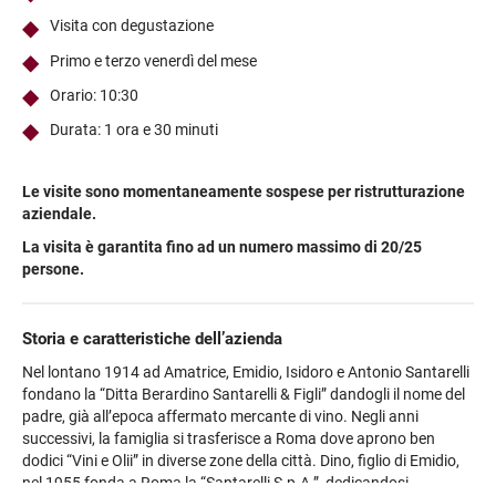
Visita con degustazione
Primo e terzo venerdì del mese
Orario: 10:30
Durata: 1 ora e 30 minuti
Le visite sono momentaneamente sospese per ristrutturazione
aziendale.
La visita è garantita fino ad un numero massimo di 20/25
persone.
Storia e caratteristiche dell’azienda
Nel lontano 1914 ad Amatrice, Emidio, Isidoro e Antonio Santarelli
fondano la “Ditta Berardino Santarelli & Figli” dandogli il nome del
padre, già all’epoca affermato mercante di vino. Negli anni
successivi, la famiglia si trasferisce a Roma dove aprono ben
dodici “Vini e Olii” in diverse zone della città. Dino, figlio di Emidio,
nel 1955 fonda a Roma la “Santarelli S.p.A.”, dedicandosi