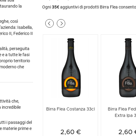
ella sua
staurando la
Ogni
35€
aggiuntivi di prodotti Birra Flea consent
reghe, così
'azienda: Isabella,
co II, Federico II
alità, perseguita
e a tutte le fasi
proprio territorio
e moderno che
ttività che,
 incredibile
Birra Flea Costanza 33cl
Birra Flea Fede
Extra Ipa 
tti i passaggi del
e materie prime e
2,60 €
2,60 