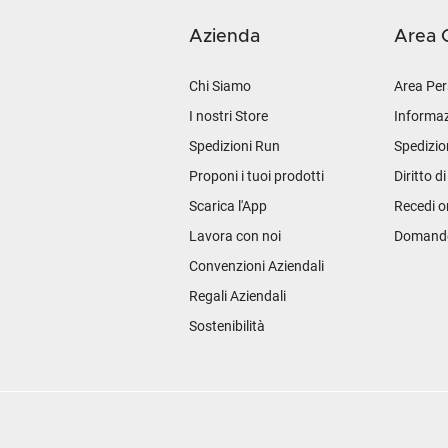
Azienda
Area C
Chi Siamo
Area Per
I nostri Store
Informaz
Spedizioni Run
Spedizio
Proponi i tuoi prodotti
Diritto d
Scarica l'App
Recedi o
Lavora con noi
Domande 
Convenzioni Aziendali
Regali Aziendali
Sostenibilità