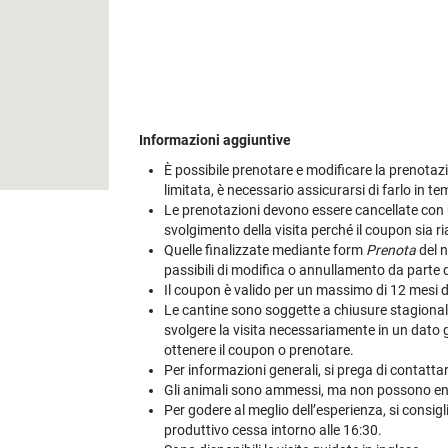
Informazioni aggiuntive
È possibile prenotare e modificare la prenotazio
limitata, è necessario assicurarsi di farlo in t
Le prenotazioni devono essere cancellate con u
svolgimento della visita perché il coupon sia riab
Quelle finalizzate mediante form
Prenota
del n
passibili di modifica o annullamento da parte 
Il coupon è valido per un massimo di 12 mesi dal
Le cantine sono soggette a chiusure stagionali e
svolgere la visita necessariamente in un dato gi
ottenere il coupon o prenotare.
Per informazioni generali, si prega di contatt
Gli animali sono ammessi, ma non possono entr
Per godere al meglio dell’esperienza, si consigl
produttivo cessa intorno alle 16:30.