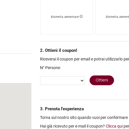
 di ben 6 birre,
, tra cui squisiti
Etichetta alimentare
Etichetta alimen
 con un piccolo
osta per loro!
e e squisitezze
2. Ottieni il coupon!
Riceverai il coupon per email e potrai utilizzarlo per
N° Persone:
3. Prenota l'esperienza
Torna sul nostro sito quando vuoi per confermare la 
Hai già ricevuto per e-mail il coupon?
Clicca qui
per