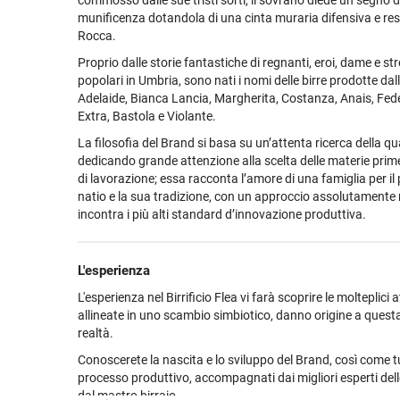
commosso dalle sue tristi sorti, il sovrano diede un segno d
munificenza dotandola di una cinta muraria difensiva e re
Rocca.
Proprio dalle storie fantastiche di regnanti, eroi, dame e st
popolari in Umbria, sono nati i nomi delle birre prodotte dall
Adelaide, Bianca Lancia, Margherita, Costanza, Anais, Federi
Extra, Bastola e Violante.
La filosofia del Brand si basa su un’attenta ricerca della qu
dedicando grande attenzione alla scelta delle materie prime 
di lavorazione; essa racconta l’amore di una famiglia per il 
natio e la sua tradizione, con un approccio assolutament
incontra i più alti standard d’innovazione produttiva.
L'esperienza
L'esperienza nel Birrificio Flea vi farà scoprire le molteplici a
allineate in uno scambio simbiotico, danno origine a questa
realtà.
Conoscerete la nascita e lo sviluppo del Brand, così come tu
processo produttivo, accompagnati dai migliori esperti dell
dal mastro birraio.