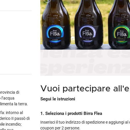
Cile
Weissbier
M
Gialla
Piper-Heidsieck
Martòn
Malfy
Marzadro
S
Portogallo
Tutte le tipologie »
M
non
's
Tutti i brand »
Tutti i brand »
Nikka
Planeta
V
Spagna
M
tino
brand »
 regioni »
Talisker
Tutte le cantine »
Tu
Tutti i vini esteri »
M
 tipologie »
Tutti i brand »
Vuoi partecipare all'
provincia di
o l’acqua
Segui le istruzioni
limenta la terra.
fa: intorno al
1. Seleziona i prodotti Birra Flea
derico II passò di
Inserisci il tuo indirizzo di spedizione e aggiungi a
ile incendio;
coupon per 2 persone.