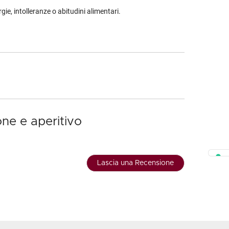
rgie, intolleranze o abitudini alimentari.
one e aperitivo
Lascia una Recensione