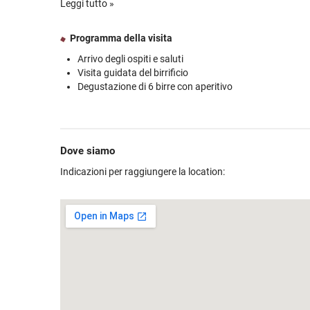
Leggi tutto »
Al termine del tour, vi attenderà un percorso di degustazione
accompagnate dalle migliori specialità gastronomiche umbre
Programma della visita
prodotti caseari. Anche i più piccoli saranno accontentati:
sovrapprezzo, avranno una deliziosa merenda pensata app
Arrivo degli ospiti e saluti
Visita guidata del birrificio
Sarà una bellissima occasione per vivere appieno tradizion
Degustazione di 6 birre con aperitivo
locali!
Dove siamo
Indicazioni per raggiungere la location: