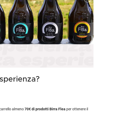
etodo
Vini Dessert
hochu
etodo Classico
Moscato
ermouth
etodo Charmat
Passito
tte le categorie »
etodo Ancestrale
Tutti i vini dessert »
esperienza?
l carrello almeno
70€
di prodotti Birra Flea
per ottenere il