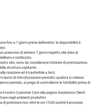
ne fino a 7 giorni prima dell'evento: la disponibilità è
empo.
n preavviso di almeno 7 giorni rispetto alla data di
ilitato e riutilizzato.
ostro sito, sono da considerarsi richieste di prenotazione,
della struttura ospitante.
la ricezione ed è trasferibile a terzi.
 lavori di ristrutturazione periodici: qualora si volesse
orno/periodo, si prega di controllarne la fattibilità prima di
are il nostro Customer Care alla pagina
Assistenza Clienti
.
are negli ambienti produttivi.
ia di prenotare non oltre le ore 15:00 poiché il processo