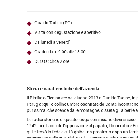
Ultimi arrivi
Alcohol free
Bernabei consiglia
Accessori
Ribolla 
Poretti
Umbria
NEW
NEW
Accessori
Accessori
Ultimi arrivi
Alcohol free
Sauvig
Tennent
Veneto
NEW
NEW
NEW
Gualdo Tadino (PG)
Alcohol free
Gluten free
Vermen
Tutti i 
Tutte le
Visita con degustazione e aperitivo
Tutte le
Da lunedì a venerdì
Orario: dalle 9:00 alle 18:00
Durata: circa 2 ore
Storia e caratteristiche dell’azienda
Il Birrificio Flea nasce nel giugno 2013 a Gualdo Tadino, in 
Perugia: qui le colline umbre osannate da Dante incontran
purissima, che scende dalle montagne, disseta gli alberi e a
Le radici storiche di questo luogo cominciano diversi secoli 
1242, negli anni dell’opposizione al papato, l’Imperatore Fe
qui e trovò la fedele città ghibellina prostrata dopo un terrib