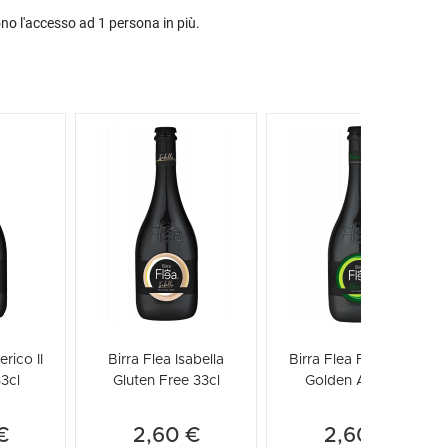
ono l'accesso ad 1 persona in più.
rico II
Birra Flea Isabella
Birra Flea Federico II
33cl
Gluten Free 33cl
Golden Ale 33cl
€
2,60 €
2,60 €