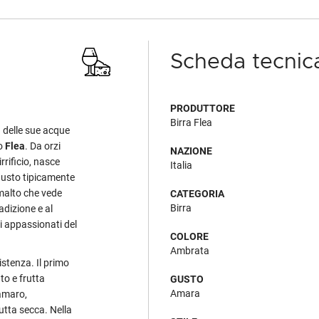
Scheda tecnic
PRODUTTORE
Birra Flea
à delle sue acque
to
Flea
. Da orzi
NAZIONE
irrificio, nasce
Italia
 gusto tipicamente
malto che vede
CATEGORIA
Birra
radizione e al
li appassionati del
COLORE
Ambrata
stenza. Il primo
to e frutta
GUSTO
Amara
amaro,
utta secca. Nella