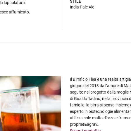
STILE
lla luppolatura.
India Pale Ale
pesce affumicato.
Il Birrificio Flea è una realtà artig
giugno del 2013 dall’amore di Matt
seguito nel progetto dalla moglie 
di Gualdo Tadino, nella provincia d
famiglia: la birra si pensa insieme
esperto in biotecnologie alimentar
utilizza solo malto d’orzo e frument
propriet&agrav...
Scopri i prodotti »