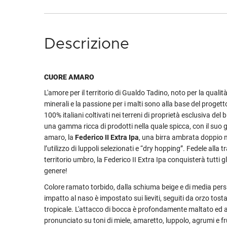
Descrizione
CUORE AMARO
L'amore per il territorio di Gualdo Tadino, noto per la qualit
minerali e la passione per i malti sono alla base del proget
100% italiani coltivati nei terreni di proprietà esclusiva del b
una gamma ricca di prodotti nella quale spicca, con il suo
amaro, la
Federico II Extra Ipa
, una birra ambrata doppio 
l’utilizzo di luppoli selezionati e “dry hopping”. Fedele alla t
territorio umbro, la Federico II Extra Ipa conquisterà tutti g
genere!
Colore ramato torbido, dalla schiuma beige e di media persi
impatto al naso è impostato sui lieviti, seguiti da orzo tosta
tropicale. L'attacco di bocca è profondamente maltato ed 
pronunciato su toni di miele, amaretto, luppolo, agrumi e fr