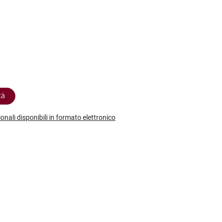
etodo
Vini Dessert
hochu
etodo Classico
Moscato
ermouth
etodo Charmat
Passito
tte le categorie »
etodo Ancestrale
Tutti i vini dessert »
tà
ionali disponibili in formato elettronico