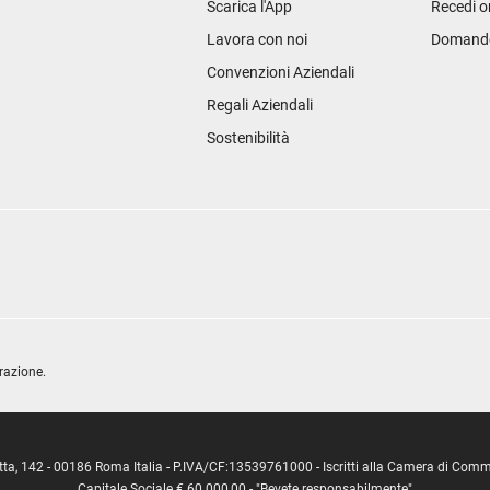
Scarica l'App
Recedi o
Lavora con noi
Domande 
Convenzioni Aziendali
Regali Aziendali
Sostenibilità
razione.
ipetta, 142 - 00186 Roma Italia - P.IVA/CF:13539761000 - Iscritti alla Camera di C
Capitale Sociale € 60.000,00 - "Bevete responsabilmente"