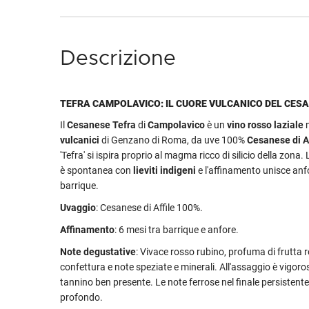
Descrizione
TEFRA CAMPOLAVICO: IL CUORE VULCANICO DEL CES
Il
Cesanese Tefra
di
Campolavico
è un
vino rosso laziale
n
vulcanici
di Genzano di Roma, da uve 100%
Cesanese di Af
'Tefra' si ispira proprio al magma ricco di silicio della zona
è spontanea con
lieviti indigeni
e l'affinamento unisce anfo
barrique.
Uvaggio
: Cesanese di Affile 100%.
Affinamento
: 6 mesi tra barrique e anfore.
Note degustative
: Vivace rosso rubino, profuma di frutta 
confettura e note speziate e minerali. All'assaggio è vigoro
tannino ben presente. Le note ferrose nel finale persistente
profondo.