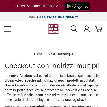
NOVITÀ! Scarica la nostra APP
Passa a
BERNABEI BUSINESS
Home
›
Checkout multiplo
Checkout con indirizzi multipli
La
nuova funzione del carrello
è applicabile su acquisti multipli e
ti permette di
spedire ad indirizzi diversi i prodotti acquistati
.
Una volta selezionati i prodotti desiderati, all’interno del riepilogo
carrello, potrai scegliere se procedere al Checkout classico o se
effettuare il
Checkout con indirizzi multipli
. Per questa scelta è
necessario effettuare il login o effettuare una registrazione.
Nella sezione
My Bernabei
potrai cambiare le tue informazioni di