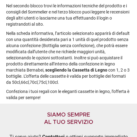
Nel secondo blocco trovi le informazioni tecniche del prodotto e i
consigli del Sommelier e nel terzo blocco puoi leggere le recensioni
degli altri utenti o lasciarne una tua effettuando il login o
registrandoti al sito.
Nella scheda informativa, l’articolo selezionato apparirà di default
con una quantità desiderata pari a 1 unità di quel prodotto senza
alcuna confezione (Bottiglia senza confezione), che potrà essere
modificata dall’utente che ne richiede maggiori unità,
selezionando le opzioni sottostanti. Inoltre si può acquistare il
prodotto direttamente all’interno della confezione in legno
marchiata Bernabei,
scegliendo la Cassetta di Legno
con 1, 2 o 3
bottiglie. L’offerta delle cassette è valida per bottiglie dei formati
da 50cl,66cl,70cl,75cl,100cl.
Confeziona i tuoi regali con le eleganti cassette in legno, l’offerta è
valida per sempre!
SIAMO SEMPRE
AL TUO SERVIZIO
Ti serve aiuto?
Contattaci
e ottieni supporto immediato