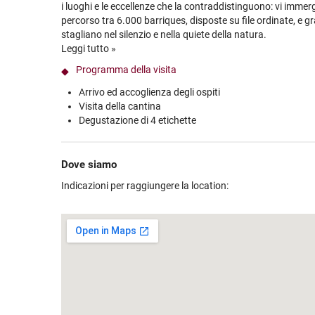
i luoghi e le eccellenze che la contraddistinguono: vi immer
percorso tra 6.000 barriques, disposte su file ordinate, e gra
stagliano nel silenzio e nella quiete della natura.
Leggi tutto »
Concepita per preservare al massimo l'integrità e la ricchez
l'azienda si avvale oggi delle più avanzate tecnologie, frutto
Programma della visita
sperimentazioni tecniche: il grande lavoro svolto in vinific
Arrivo ed accoglienza degli ospiti
nei legni, dove rinomati vini evolvono ed affinano, nel corso d
Visita della cantina
caratteristiche più distintive di potenza, eleganza e longevi
Degustazione di 4 etichette
Al termine della visita attraverserete i vigneti per poi proseg
Castello di Poggio alle Mura e, circondati dalle suggestive v
Dove siamo
complesso medievale, avrete l’opportunità di degustare 4 e
accompagnate da grissini e taralli.
Indicazioni per raggiungere la location:
Sarà un'incredibile esperienza tutta toscana!