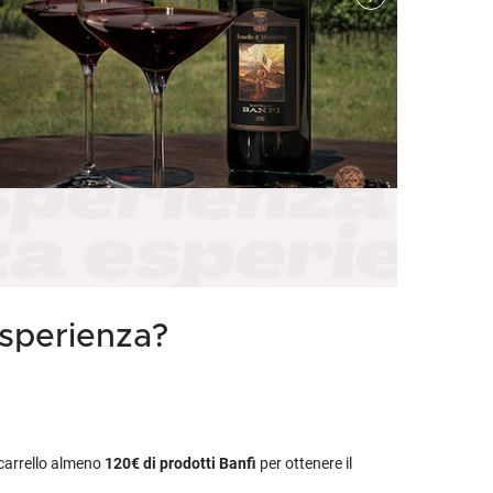
etodo
Vini Dessert
hochu
etodo Classico
Moscato
ermouth
etodo Charmat
Passito
tte le categorie »
etodo Ancestrale
Tutti i vini dessert »
esperienza?
l carrello almeno
120€
di prodotti Banfi
per ottenere il