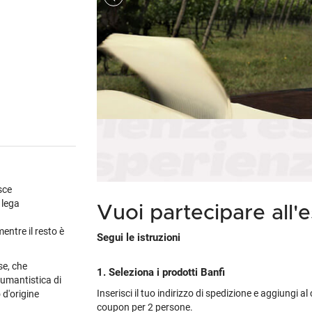
Cile
Weissbier
M
Gialla
Piper-Heidsieck
Martòn
Malfy
Marzadro
S
Portogallo
Tutte le tipologie »
M
non
's
Tutti i brand »
Tutti i brand »
Nikka
Planeta
V
Spagna
M
tino
brand »
 regioni »
Talisker
Tutte le cantine »
Tu
Tutti i vini esteri »
M
 tipologie »
Tutti i brand »
sce
 lega
Vuoi partecipare all'
entre il resto è
Segui le istruzioni
se, che
1. Seleziona i prodotti Banfi
pumantistica di
Inserisci il tuo indirizzo di spedizione e aggiungi a
 d'origine
coupon per 2 persone.