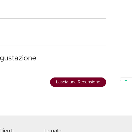
egustazione
Lascia una Recensione
lienti
Legale