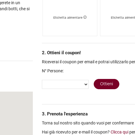
gerete in un
ndi botti, che si
Etichetta alimentare
Etichetta alimen
za delle uve,
 di rivoluzionarie
azione prosegue
egli anni, le loro
tà.
2. Ottieni il coupon!
uire verso il
Riceverai il coupon per email e potrai utilizzarlo per
olte del
N° Persone:
tichette,
3. Prenota l'esperienza
Torna sul nostro sito quando vuoi per confermare la 
Hai già ricevuto per e-mail il coupon?
Clicca qui
per