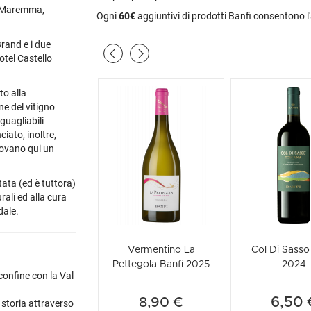
i, Maremma,
Ogni
60€
aggiuntivi di prodotti Banfi consentono l
rand e i due
Hotel Castello
to alla
ne del vitigno
guagliabili
iato, inoltre,
trovano qui un
stata (ed è tuttora)
rali ed alla cura
dale.
Vermentino La
Col Di Sasso
Pettegola Banfi 2025
2024
confine con la Val
6,50 
8,90 €
 storia attraverso