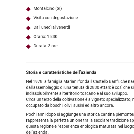
Ultimi arrivi
Alcohol free
Bernabei consiglia
Accessori
Ribolla 
Poretti
Umbria
NEW
NEW
Montalcino (SI)
Accessori
Accessori
Ultimi arrivi
Alcohol free
Sauvig
Tennent
Veneto
NEW
NEW
NEW
Visita con degustazione
Alcohol free
Gluten free
Vermen
Tutti i 
Tutte le
Dal lunedì al venerdì
Tutte le
Orario: 15:30
Durata: 3 ore
Storia e caratteristiche dell’azienda
Nel 1978 la famiglia Mariani fonda il Castello Banfi, che na
dall'assemblaggio di una tenuta di 2830 ettari: è così che si
indissolubilmente al territorio toscano e al suo sviluppo.
Circa un terzo della coltivazione è a vigneto specializzato, m
occupato da boschi, olivi, susini ed altro ancora.
Pochi anni dopo si aggiunge una storica cantina piemonte
rappresenta la perfetta unione tra la secolare tradizione s
questa regione e l’esperienza enologica maturata nel luogo
dell'azienda.