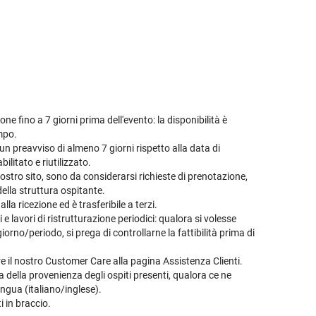
ne fino a 7 giorni prima dell'evento: la disponibilità è
empo.
n preavviso di almeno 7 giorni rispetto alla data di
ilitato e riutilizzato.
ostro sito, sono da considerarsi richieste di prenotazione,
della struttura ospitante.
la ricezione ed è trasferibile a terzi.
 lavori di ristrutturazione periodici: qualora si volesse
orno/periodo, si prega di controllarne la fattibilità prima di
are il nostro Customer Care alla pagina
Assistenza Clienti
.
a della provenienza degli ospiti presenti, qualora ce ne
ingua (italiano/inglese).
i in braccio.