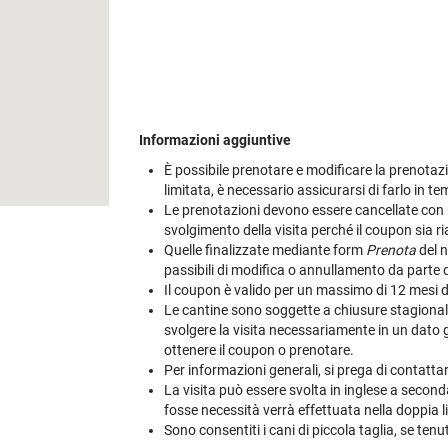
Informazioni aggiuntive
È possibile prenotare e modificare la prenotazio
limitata, è necessario assicurarsi di farlo in t
Le prenotazioni devono essere cancellate con u
svolgimento della visita perché il coupon sia riab
Quelle finalizzate mediante form
Prenota
del n
passibili di modifica o annullamento da parte 
Il coupon è valido per un massimo di 12 mesi dal
Le cantine sono soggette a chiusure stagionali e
svolgere la visita necessariamente in un dato gi
ottenere il coupon o prenotare.
Per informazioni generali, si prega di contatt
La visita può essere svolta in inglese a second
fosse necessità verrà effettuata nella doppia l
Sono consentiti i cani di piccola taglia, se tenut