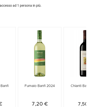
'accesso ad 1 persona in più.
Spedizione
Prem
 Banfi
Fumaio Banfi 2024
Chianti Banfi 2024
€
7,20 €
7,50 €