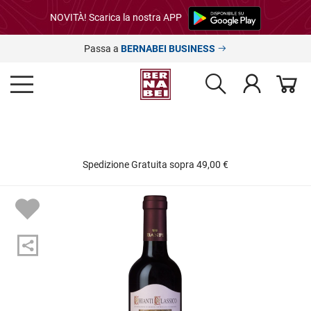
NOVITÀ! Scarica la nostra APP
Passa a
BERNABEI BUSINESS
Spedizione Gratuita sopra 49,00 €