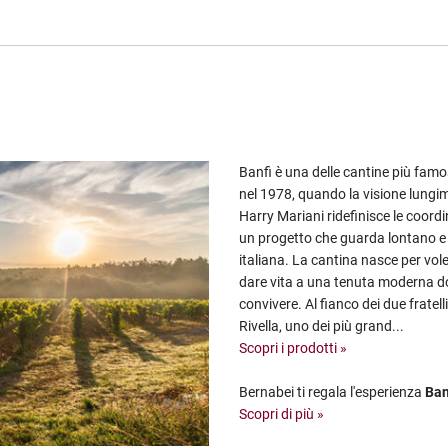
Banfi è una delle cantine più famos
nel 1978, quando la visione lungimi
Harry Mariani ridefinisce le coor
un progetto che guarda lontano e c
italiana. La cantina nasce per vole
dare vita a una tenuta moderna do
convivere. Al fianco dei due fratel
Rivella, uno dei più grand...
Scopri i prodotti »
Bernabei ti regala l'esperienza
Ban
Scopri di più »