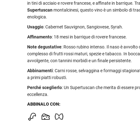
in tini di acciaio e rovere francese, e affinate in barrique. Tra
Supertuscan
montalcinesi, questo vino è un simbolo di tra
enologica.
Uvaggio
: Cabernet Sauvignon, Sangiovese, Syrah.
Affinamento
: 18 mesi in barrique di rovere francese.
Note degustative
: Rosso rubino intenso. Il naso è avvolt
complesso di frutti rossi maturi, spezie e tabacco. In bocca,
avvolgente, con tannini morbidi e un finale persistente.
Abbinamenti
: Carni rosse, selvaggina e formaggi stagionat
a primi piatti robusti.
Perché sceglierlo
: Un Supertuscan che merita di essere pr
eccellenza.
ABBINALO CON: