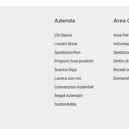
Azienda
Area C
Chi Siamo
Area Per
I nostri Store
Informaz
Spedizioni Run
Spedizio
Proponi i tuoi prodotti
Diritto d
Scarica l'App
Recedi o
Lavora con noi
Domande 
Convenzioni Aziendali
Regali Aziendali
Sostenibilità