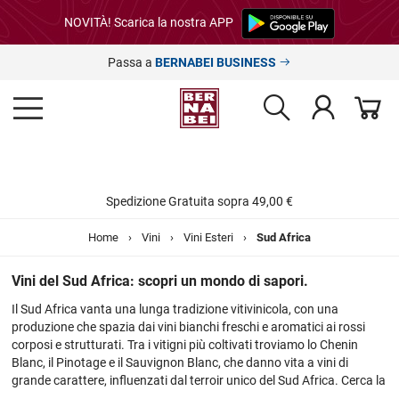
NOVITÀ! Scarica la nostra APP
Passa a
BERNABEI BUSINESS
Spedizione Gratuita sopra 49,00 €
Home
›
Vini
›
Vini Esteri
›
Sud Africa
Vini del Sud Africa: scopri un mondo di sapori.
Il Sud Africa vanta una lunga tradizione vitivinicola, con una
produzione che spazia dai vini bianchi freschi e aromatici ai rossi
corposi e strutturati. Tra i vitigni più coltivati troviamo lo Chenin
Blanc, il Pinotage e il Sauvignon Blanc, che danno vita a vini di
grande carattere, influenzati dal terroir unico del Sud Africa. Cerca la
tua etichetta preferita all'interno della nostra selezione, guarda i