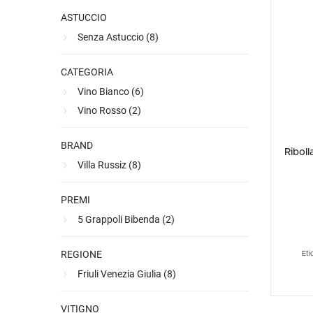
Ultimi arrivi
Alcohol free
Bernabei consiglia
Accessori
Ribolla 
Poretti
Umbria
eocenica, 
NEW
NEW
ASTUCCIO
sottoposta
Accessori
Accessori
Ultimi arrivi
Alcohol free
Sauvig
Tennent
Veneto
NEW
NEW
NEW
Senza Astuccio (
8
)
salvaguard
Alcohol free
Gluten free
Vermen
Tutti i 
Tutte le
distinguen
Chardonna
CATEGORIA
Tutte le
generosità
Vino Bianco (
6
)
Vino Rosso (
2
)
BRAND
Riboll
Villa Russiz (
8
)
PREMI
5 Grappoli Bibenda (
2
)
REGIONE
Eti
Friuli Venezia Giulia (
8
)
VITIGNO