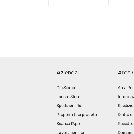
Azienda
Area C
Chi Siamo
Area Per
I nostri Store
Informaz
Spedizioni Run
Spedizio
Proponi i tuoi prodotti
Diritto d
Scarica l'App
Recedi o
Lavora con noi
Domande 