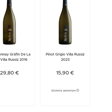
etodo
Vini Dessert
hochu
nde per 45 ettari dove ogni singola varietà d'uva è
etodo Classico
Moscato
orso che mira costantemente all'eccellenza e all'equilibrio tra
ermouth
a racchiude in se i caratteri tipici del varietale
etodo Charmat
Passito
tte le categorie »
al Pinot Grigio alla Ribolla Gialla, dal Sauvignon allo
etodo Ancestrale
Tutti i vini dessert »
 beva, custodendo con cura una storia di grandi intuizioni e
nnay Gräfin De La
Pinot Grigio Villa Russiz
Villa Russiz 2016
2023
29,80 €
15,90 €
Etichetta alimentare