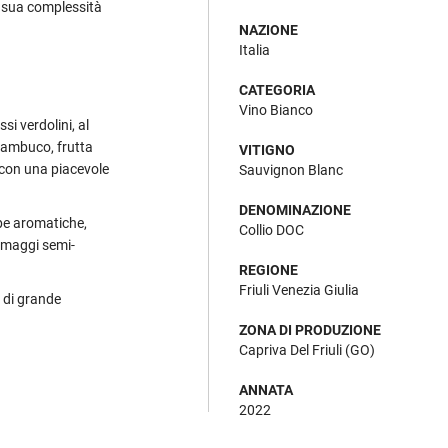
a sua complessità
NAZIONE
Italia
CATEGORIA
Vino Bianco
ssi verdolini, al
sambuco, frutta
VITIGNO
 con una piacevole
Sauvignon Blanc
DENOMINAZIONE
erbe aromatiche,
Collio DOC
ormaggi semi-
REGIONE
Friuli Venezia Giulia
o di grande
ZONA DI PRODUZIONE
Capriva Del Friuli (GO)
ANNATA
2022