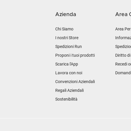
Azienda
Area C
Chi Siamo
Area Per
I nostri Store
Informaz
Spedizioni Run
Spedizio
Proponi i tuoi prodotti
Diritto d
Scarica l'App
Recedi o
Lavora con noi
Domande 
Convenzioni Aziendali
Regali Aziendali
Sostenibilità