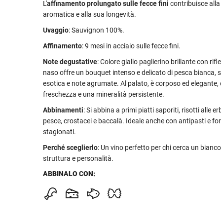
L'
affinamento prolungato sulle fecce fini
contribuisce all
aromatica e alla sua longevità.
Uvaggio
: Sauvignon 100%.
Affinamento
: 9 mesi in acciaio sulle fecce fini.
Note degustative
: Colore giallo paglierino brillante con rifle
naso offre un bouquet intenso e delicato di pesca bianca, 
esotica e note agrumate. Al palato, è corposo ed elegante,
freschezza e una mineralità persistente.
Abbinamenti
: Si abbina a primi piatti saporiti, risotti alle 
pesce, crostacei e baccalà. Ideale anche con antipasti e f
stagionati.
Perché sceglierlo
: Un vino perfetto per chi cerca un bianc
struttura e personalità.
ABBINALO CON: