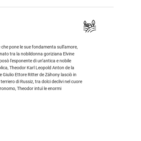
re che pone le sue fondamenta sull'amore,
i, nato tra la nobildonna goriziana Elvine
posò l'esponente di un’antica e nobile
tolica, Theodor Karl Leopold Anton de la
re Giulio Ettore Ritter de Záhony lasciò in
rriero di Russiz, tra dolci declivi nel cuore
gronomo, Theodor intuì le enormi