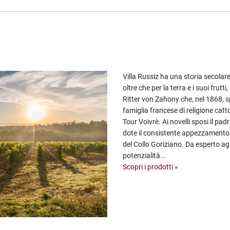
Villa Russiz ha una storia secola
oltre che per la terra e i suoi frutt
Ritter von Zahony che, nel 1868, s
famiglia francese di religione cat
Tour Voivrè. Ai novelli sposi il pad
dote il consistente appezzamento te
del Collo Goriziano. Da esperto a
potenzialità...
Scopri i prodotti »