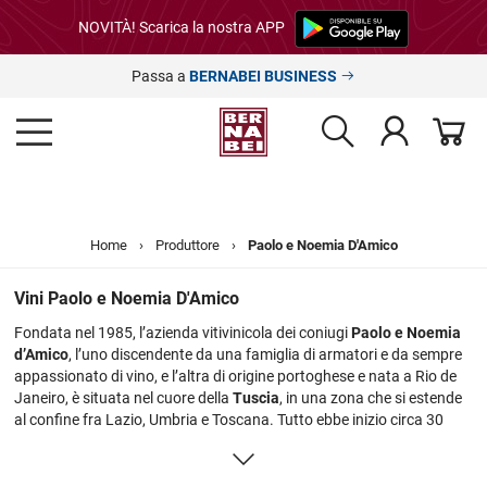
NOVITÀ! Scarica la nostra APP
Passa a
BERNABEI BUSINESS
Home
›
Produttore
›
Paolo e Noemia D'Amico
Vini Paolo e Noemia D'Amico
Fondata nel 1985, l’azienda vitivinicola dei coniugi
Paolo e Noemia
d’Amico
, l’uno discendente da una famiglia di armatori e da sempre
appassionato di vino, e l’altra di origine portoghese e nata a Rio de
Janeiro, è situata nel cuore della
Tuscia
, in una zona che si estende
al confine fra Lazio, Umbria e Toscana. Tutto ebbe inizio circa 30
anni fa, quando decisero di impiantare i primi 5 ettari di vigneto a
base Chardonnay, varietà che ad oggi permette loro di avere una
grande competitività sul mercato grazie a prodotti superlativi.