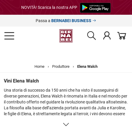
NOVITÀ! Scarica la nostra APP
Passa a
BERNABEI BUSINESS
Home
›
Produttore
›
Elena Walch
Vini Elena Walch
Una storia di successo da 150 anni che ha visto il susseguirsi di
diverse generazioni, Elena Walch è rinomata in Italia e nel mondo per
il contributo offerto nel guidare la rivoluzione qualitativa altoatesina.
La filosofia alla base dell’azienda portata avanti da Julia e Karoline,
le figlie di Elena, è strettamente legata al terroir, i vini devono essere
espressione unica e inconfondibile del terreno, del clima e del lavoro
svolto in vigna. Il vigneto deve essere rispettato perché la qualità
nasce in vigna, lungo la direttrice della sostenibilità da lasciare in