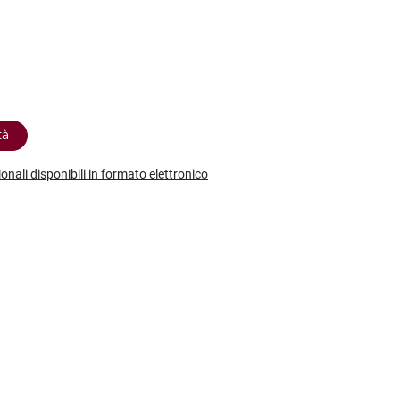
etodo
Vini Dessert
hochu
etodo Classico
Moscato
ermouth
etodo Charmat
Passito
tte le categorie »
etodo Ancestrale
Tutti i vini dessert »
tà
ionali disponibili in formato elettronico