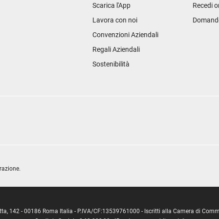
Scarica l'App
Recedi o
Lavora con noi
Domande 
Convenzioni Aziendali
Regali Aziendali
Sostenibilità
razione.
ipetta, 142 - 00186 Roma Italia - P.IVA/CF:13539761000 - Iscritti alla Camera di C