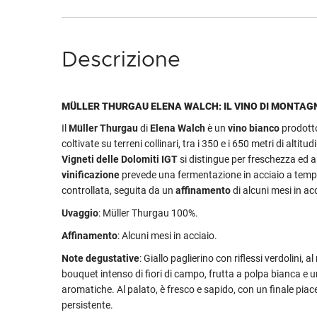
Descrizione
MÜLLER THURGAU ELENA WALCH: IL VINO DI MONTAG
Il
Müller Thurgau
di
Elena Walch
è un
vino bianco
prodott
coltivate su terreni collinari, tra i 350 e i 650 metri di altitu
Vigneti delle Dolomiti IGT
si distingue per freschezza ed a
vinificazione
prevede una fermentazione in acciaio a tem
controllata, seguita da un
affinamento
di alcuni mesi in acc
Uvaggio
: Müller Thurgau 100%.
Affinamento
: Alcuni mesi in acciaio.
Note degustative
: Giallo paglierino con riflessi verdolini, 
bouquet intenso di fiori di campo, frutta a polpa bianca e u
aromatiche. Al palato, è fresco e sapido, con un finale pia
persistente.