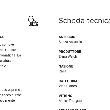
Scheda tecnic
NA
ASTUCCIO
Senza Astuccio
o con uve
dine. Questo
PRODUTTORE
romaticità. La
Elena Walch
peratura
iaio.
NAZIONE
Italia
CATEGORIA
Vino Bianco
al naso esprime un
n tocco di erbe
VITIGNO
cevolmente
Müller Thurgau