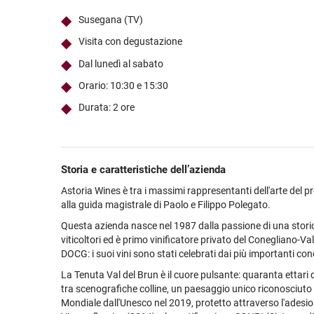
Ultimi arrivi
Alcohol free
Bernabei consiglia
Accessori
Ribolla 
Poretti
Umbria
NEW
NEW
Susegana (TV)
Accessori
Accessori
Ultimi arrivi
Alcohol free
Sauvig
Tennent
Veneto
NEW
NEW
NEW
Visita con degustazione
Alcohol free
Gluten free
Vermen
Tutti i 
Tutte le
Dal lunedì al sabato
Tutte le
Orario: 10:30 e 15:30
Durata: 2 ore
Storia e caratteristiche dell’azienda
Astoria Wines è tra i massimi rappresentanti dell'arte del p
alla guida magistrale di Paolo e Filippo Polegato.
Questa azienda nasce nel 1987 dalla passione di una storic
viticoltori ed è primo vinificatore privato del Conegliano-
DOCG: i suoi vini sono stati celebrati dai più importanti con
La Tenuta Val del Brun è il cuore pulsante: quaranta ettari 
tra scenografiche colline, un paesaggio unico riconosciut
Mondiale dall'Unesco nel 2019, protetto attraverso l'adesio