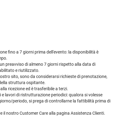
ne fino a 7 giorni prima dell'evento: la disponibilità è
empo.
n preavviso di almeno 7 giorni rispetto alla data di
ilitato e riutilizzato.
ostro sito, sono da considerarsi richieste di prenotazione,
della struttura ospitante.
la ricezione ed è trasferibile a terzi.
 lavori di ristrutturazione periodici: qualora si volesse
orno/periodo, si prega di controllarne la fattibilità prima di
are il nostro Customer Care alla pagina
Assistenza Clienti
.