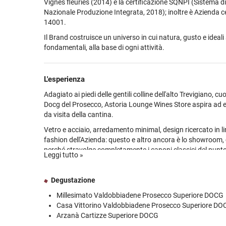
Vignes fleuries (2014) e la certificazione SQNPI (Sistema di
Nazionale Produzione Integrata, 2018); inoltre è Azienda ce
14001.
Il Brand costruisce un universo in cui natura, gusto e ideal
fondamentali, alla base di ogni attività.
Premiato
L'esperienza
Adagiato ai piedi delle gentili colline dell'alto Trevigiano, cu
Docg del Prosecco, Astoria Lounge Wines Store aspira ad ess
da visita della cantina.
Vetro e acciaio, arredamento minimal, design ricercato in lin
fashion dell'Azienda: questo e altro ancora è lo showroom,
perché stravolge completamente i canoni classici del punto
Leggi tutto »
cantina.
Uno spazio per eventi indimenticabili: mostre, degustazioni
Degustazione
incontri culturali e sociali in un ambient dinamico e modern
Millesimato Valdobbiadene Prosecco Superiore DOCG
Dallo Store si accede poi all'annessa nuova cantina, centro 
Casa Vittorino Valdobbiadene Prosecco Superiore DO
vinificazione di uve selezionate, da cui originano i vini più pre
Arzanà Cartizze Superiore DOCG
Prosecco Millesimato Docg ed il Marzemino Passito di Refr