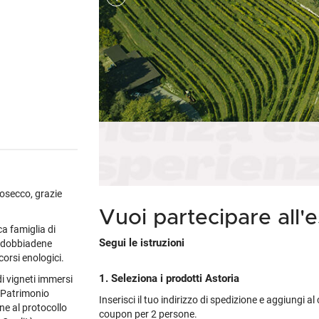
Cile
Weissbier
M
Gialla
Piper-Heidsieck
Martòn
Malfy
Marzadro
S
Portogallo
Tutte le tipologie »
M
non
's
Tutti i brand »
Tutti i brand »
Nikka
Planeta
V
Spagna
M
tino
brand »
 regioni »
Talisker
Tutte le cantine »
Tu
Tutti i vini esteri »
M
 tipologie »
Tutti i brand »
rosecco, grazie
Vuoi partecipare all'
a famiglia di
Segui le istruzioni
Valdobbiadene
corsi enologici.
1. Seleziona i prodotti Astoria
di vigneti immersi
o Patrimonio
Inserisci il tuo indirizzo di spedizione e aggiungi a
ne al protocollo
coupon per 2 persone.