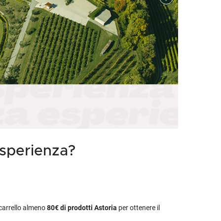
etodo
Vini Dessert
hochu
etodo Classico
Moscato
ermouth
etodo Charmat
Passito
tte le categorie »
etodo Ancestrale
Tutti i vini dessert »
esperienza?
l carrello almeno
80€
di prodotti Astoria
per ottenere il