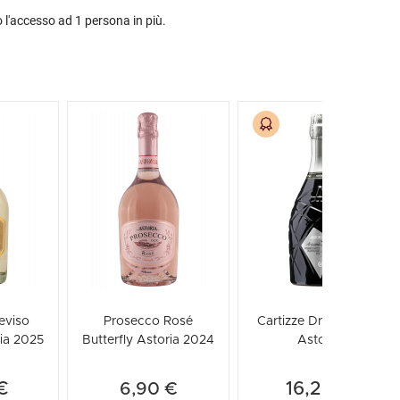
 l'accesso ad 1 persona in più.
eviso
Prosecco Rosé
Cartizze Dry 'Arzanà'
ria 2025
Butterfly Astoria 2024
Astoria
€
16,20 €
6,90 €