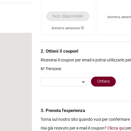
a colonica di fine
, dalla cui
Non disponibile
nete.
Etichetta alimen
 i verdi colli del
Etichetta alimentare
ori tradizioni
2. Ottieni il coupon!
Riceverai il coupon per email e potrai utilizzarlo per
N° Persone:
3. Prenota l'esperienza
Torna sul nostro sito quando vuoi per confermare la 
Hai già ricevuto per e-mail il coupon?
Clicca qui
per