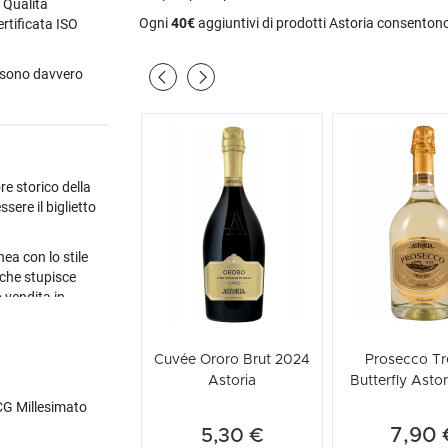
 Qualità
Ogni
40€
aggiuntivi di prodotti Astoria consentono
rtificata ISO
i sono davvero
ore storico della
ere il biglietto
ea con lo stile
 che stupisce
 vendita in
, serate a tema,
Cuvée Ororo Brut 2024
Prosecco Tr
o.
Astoria
Butterfly Asto
di raccolta e
CG Millesimato
stigiosi: il
7,90 
5,30 €
ontolo IGT.