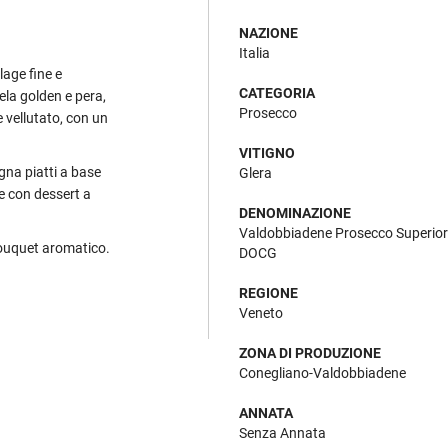
NAZIONE
Italia
rlage fine e
CATEGORIA
mela golden e pera,
Prosecco
 vellutato, con un
VITIGNO
gna piatti a base
Glera
he con dessert a
DENOMINAZIONE
Valdobbiadene Prosecco Superio
 bouquet aromatico.
DOCG
REGIONE
Veneto
ZONA DI PRODUZIONE
Conegliano-Valdobbiadene
ANNATA
Senza Annata