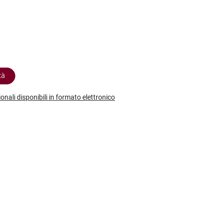
etodo
Vini Dessert
hochu
etodo Classico
Moscato
ermouth
etodo Charmat
Passito
tte le categorie »
etodo Ancestrale
Tutti i vini dessert »
tà
ionali disponibili in formato elettronico