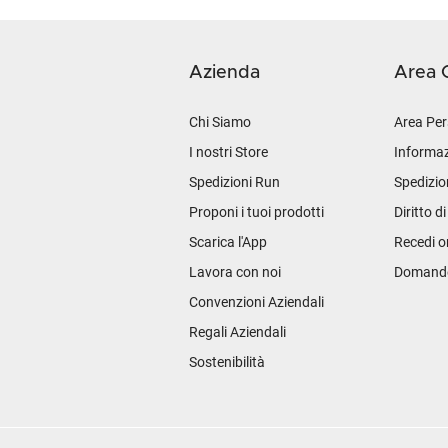
Azienda
Area C
Chi Siamo
Area Per
I nostri Store
Informaz
Spedizioni Run
Spedizio
Proponi i tuoi prodotti
Diritto d
Scarica l'App
Recedi o
Lavora con noi
Domande 
Convenzioni Aziendali
Regali Aziendali
Sostenibilità