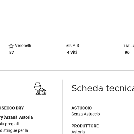
Veronelli
AIS
Lu
87
4 Viti
96
Scheda tecnic
ROSECCO DRY
ASTUCCIO
Senza Astuccio
 'Arzanà' Astoria
 più pregiati
PRODUTTORE
 distingue per la
Astoria