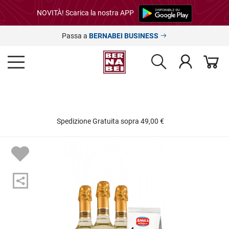
NOVITÀ! Scarica la nostra APP
Passa a
BERNABEI BUSINESS
one Gratuita sopra 49,00 €
24h ✂️ 