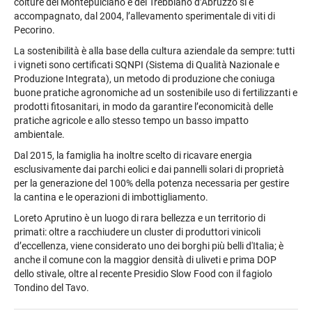
colture del Montepulciano e del Trebbiano d’Abruzzo si è
accompagnato, dal 2004, l’allevamento sperimentale di viti di
Pecorino.
La sostenibilità è alla base della cultura aziendale da sempre: tutti
i vigneti sono certificati SQNPI (Sistema di Qualità Nazionale e
Produzione Integrata), un metodo di produzione che coniuga
buone pratiche agronomiche ad un sostenibile uso di fertilizzanti e
prodotti fitosanitari, in modo da garantire l’economicità delle
pratiche agricole e allo stesso tempo un basso impatto
ambientale.
Dal 2015, la famiglia ha inoltre scelto di ricavare energia
esclusivamente dai parchi eolici e dai pannelli solari di proprietà
per la generazione del 100% della potenza necessaria per gestire
la cantina e le operazioni di imbottigliamento.
Loreto Aprutino è un luogo di rara bellezza e un territorio di
primati: oltre a racchiudere un cluster di produttori vinicoli
d’eccellenza, viene considerato uno dei borghi più belli d'Italia; è
anche il comune con la maggior densità di uliveti e prima DOP
dello stivale, oltre al recente Presidio Slow Food con il fagiolo
Tondino del Tavo.