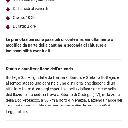
Dal lunedì al venerdì
Orario: 10:30
Durata: 2 ore
Le prenotazioni sono passibili di conferma, annullamento o
modifica da parte della cantina, a seconda di chiusure e
indisponibilità eventuali.
Storia e caratteristiche dell’azienda
Bottega S.p.A., guidata da Barbara, Sandro e Stefano Bottega, è
al tempo stesso una cantina e una distilleria, che dispone di un
affiatato team di enologi esperti sia nella vinificazione che nella
distillazione. La sede si trova a Bibano di Godega (TV), nella zona
della Doc Prosecco, a 50 km a nord di Venezia. L’azienda nasce nel
1977 ad opera di Aldo Bottega, mastro distillatore con più di
trent’anni di esperienza nel settore, che aveva ereditato dal nonno,
Leggi tutto »
esperto commerciante di vino nel corso degli anni ’20, la passione
per il mondo enoico. Alla fine degli anni ’70 l’azienda è una piccola