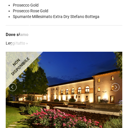
Prosecco Gold
Prosecco Rose Gold
Spumante Millesimato Extra Dry Stefano Bottega
Dove siamo
Indicazioni per raggiungere la location:
Leggi tutto »
DISPONIBILE
NON