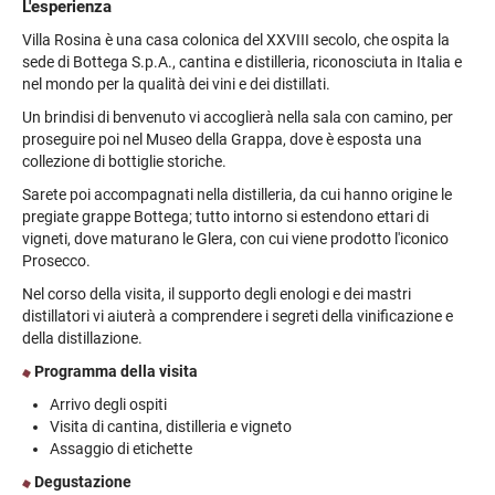
realtà, che opera nel mercato locale della grappa.
L'esperienza
Villa Rosina è una casa colonica del XXVIII secolo, che ospita la
La realtà produttiva Bottega, oltre alla sede principale di Bibano,
sede di Bottega S.p.A., cantina e distilleria, riconosciuta in Italia e
conta anche le cantine di Valgatara (Valpolicella) e di Montalcino,
nel mondo per la qualità dei vini e dei distillati.
dove si producono l’Amarone, il Brunello di Montalcino e gli altri
grandi rossi del Veneto e della Toscana. Nella Soffieria Alexander
Un brindisi di benvenuto vi accoglierà nella sala con camino, per
di Pianzano di Godega (TV) nascono le bottiglie artistiche in vetro
proseguire poi nel Museo della Grappa, dove è esposta una
soffiato che hanno contribuito ad elevare l’immagine della grappa.
collezione di bottiglie storiche.
Sarete poi accompagnati nella distilleria, da cui hanno origine le
Oggi Bottega è una solida realtà, che distribuisce i suoi prodotti in
pregiate grappe Bottega; tutto intorno si estendono ettari di
165 paesi del mondo e che ha conseguito negli anni oltre 400
vigneti, dove maturano le Glera, con cui viene prodotto l'iconico
premi nazionali ed internazionali legati alla qualità dei propri
Prosecco.
prodotti.
Nel corso della visita, il supporto degli enologi e dei mastri
distillatori vi aiuterà a comprendere i segreti della vinificazione e
della distillazione.
Programma della visita
Arrivo degli ospiti
Visita di cantina, distilleria e vigneto
Assaggio di etichette
Degustazione