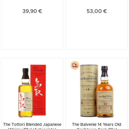
(Astucciato)
39,90 €
53,00 €
The Tottori Blended Japanese
The Balvenie 14 Years Old