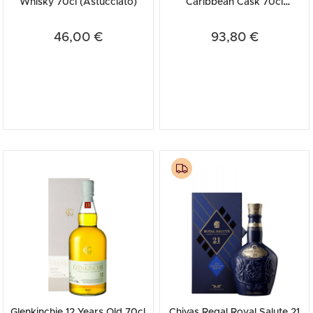
Whisky 70cl (Astucciato)
Caribbean Cask 70cl
(Astucciato)
46,00 €
93,80 €
Glenkinchie 12 Years Old 70cl
Chivas Regal Royal Salute 21