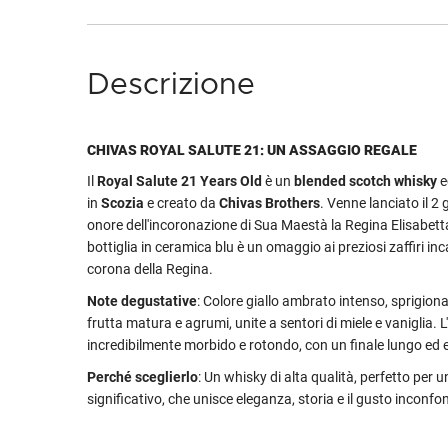
Descrizione
CHIVAS ROYAL SALUTE 21: UN ASSAGGIO REGALE
Il
Royal Salute 21 Years Old
è un
blended scotch whisky
e
in
Scozia
e creato da
Chivas Brothers
. Venne lanciato il 2
onore dell'incoronazione di Sua Maestà la Regina Elisabetta 
bottiglia in ceramica blu è un omaggio ai preziosi zaffiri inc
corona della Regina.
Note degustative
: Colore giallo ambrato intenso, sprigiona
frutta matura e agrumi, unite a sentori di miele e vaniglia. 
incredibilmente morbido e rotondo, con un finale lungo ed 
Perché sceglierlo
: Un whisky di alta qualità, perfetto per u
significativo, che unisce eleganza, storia e il gusto inconfon