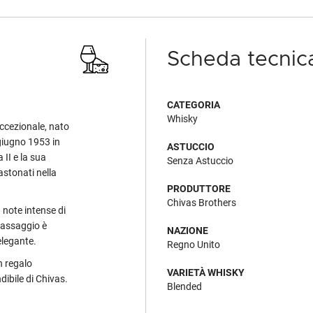
Scheda tecnic
CATEGORIA
Whisky
ccezionale, nato
 giugno 1953 in
ASTUCCIO
II e la sua
Senza Astuccio
astonati nella
PRODUTTORE
Chivas Brothers
 note intense di
L'assaggio è
NAZIONE
elegante.
Regno Unito
n regalo
VARIETÀ WHISKY
dibile di Chivas.
Blended