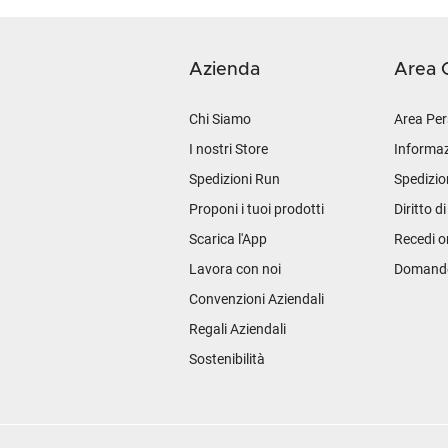
Azienda
Area C
Chi Siamo
Area Per
I nostri Store
Informaz
Spedizioni Run
Spedizio
Proponi i tuoi prodotti
Diritto d
Scarica l'App
Recedi o
Lavora con noi
Domande 
Convenzioni Aziendali
Regali Aziendali
Sostenibilità