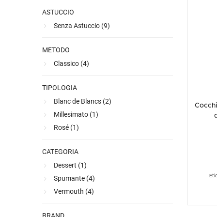
Ultimi arrivi
Alcohol free
Bernabei consiglia
Accessori
Ribolla 
Poretti
Umbria
tempo stes
NEW
NEW
ASTUCCIO
“TotoCorde
Accessori
Accessori
Ultimi arrivi
Alcohol free
Sauvig
Tennent
Veneto
NEW
NEW
NEW
Senza Astuccio (
9
)
l'intera l
Alcohol free
Gluten free
Vermen
Tutti i 
Tutte le
tutt'oggi i
METODO
Tutte le
Classico (
4
)
TIPOLOGIA
Blanc de Blancs (
2
)
Cocchi
Millesimato (
1
)
Rosé (
1
)
CATEGORIA
Dessert (
1
)
Eti
Spumante (
4
)
Vermouth (
4
)
BRAND