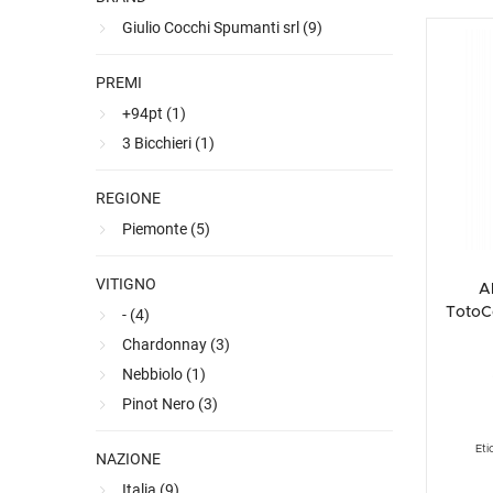
Giulio Cocchi Spumanti srl (
9
)
PREMI
+94pt (
1
)
3 Bicchieri (
1
)
REGIONE
Piemonte (
5
)
VITIGNO
A
TotoC
- (
4
)
Chardonnay (
3
)
Nebbiolo (
1
)
Pinot Nero (
3
)
Eti
NAZIONE
Italia (
9
)