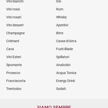
Vini bianchi
Gin
Vini rossi
Rum
Vini rosati
Whisky
Vini dessert
Aperitivi
Champagne
Birre
Crémant
Casse di birra
Cava
Fusti Blade
Vini Esteri
Spillatori
Spumante
Analcolici
Prosecco
Acqua Tonica
Franciacorta
Energy Drink
Trentodoc
Sodati
SIAMO SEMPRE