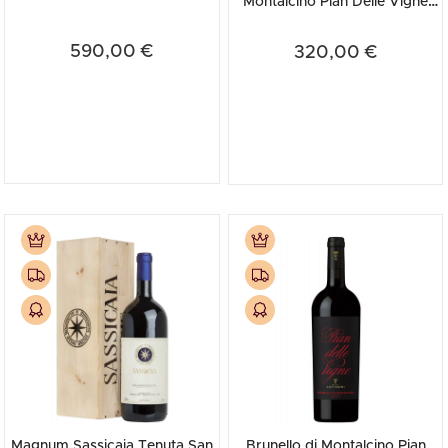
Montalcino Pian Delle Vigne
Antinori 2019 (Cassetta...
590,00 €
320,00 €
Magnum Sassicaia Tenuta San
Brunello di Montalcino Pian