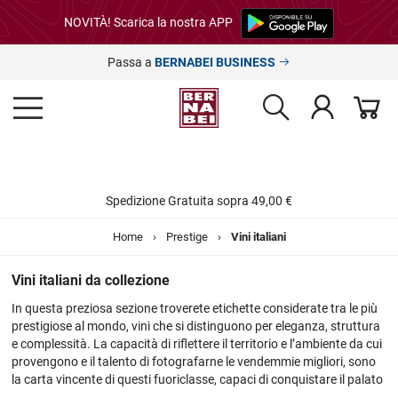
NOVITÀ! Scarica la nostra APP
Passa a
BERNABEI BUSINESS
Spedizione Gratuita sopra 49,00 €
Home
›
Prestige
›
Vini italiani
Vini italiani da collezione
In questa preziosa sezione troverete etichette considerate tra le più
prestigiose al mondo, vini che si distinguono per eleganza, struttura
e complessità. La capacità di riflettere il territorio e l’ambiente da cui
provengono e il talento di fotografarne le vendemmie migliori, sono
la carta vincente di questi fuoriclasse, capaci di conquistare il palato
di intenditori e appassionati di tutto il mondo.