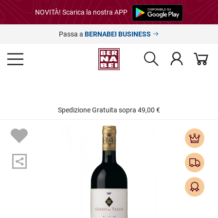
NOVITÀ! Scarica la nostra APP
Passa a
BERNABEI BUSINESS
Spedizione Gratuita sopra 49,00 €