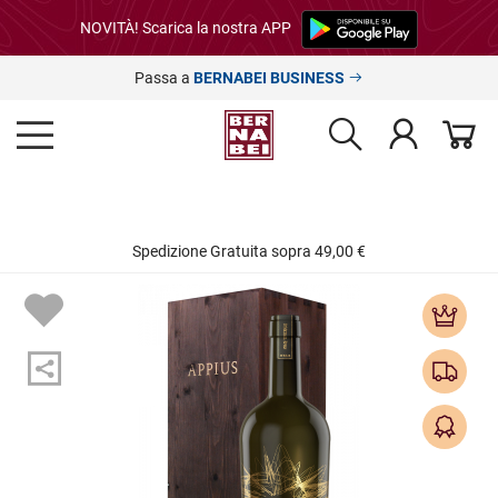
NOVITÀ! Scarica la nostra APP
Passa a
BERNABEI BUSINESS
Spedizione Gratuita sopra 49,00 €