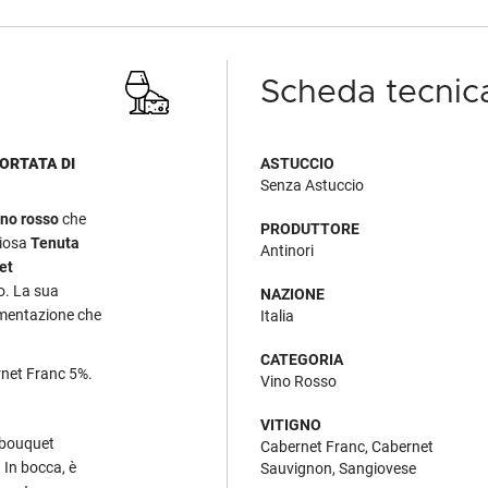
Scheda tecnic
ORTATA DI
ASTUCCIO
Senza Astuccio
ino rosso
che
PRODUTTORE
giosa
Tenuta
Antinori
et
o. La sua
NAZIONE
rimentazione che
Italia
CATEGORIA
net Franc 5%.
Vino Rosso
VITIGNO
 bouquet
Cabernet Franc, Cabernet
. In bocca, è
Sauvignon, Sangiovese