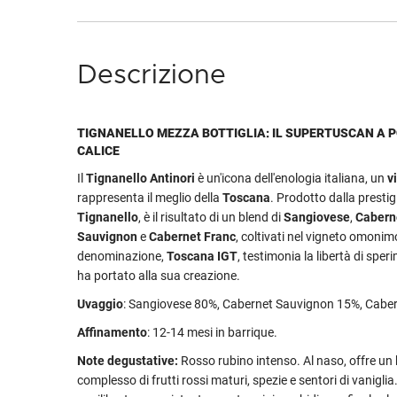
Descrizione
TIGNANELLO MEZZA BOTTIGLIA: IL SUPERTUSCAN A P
CALICE
Il
Tignanello Antinori
è un'icona dell'enologia italiana, un
v
rappresenta il meglio della
Toscana
. Prodotto dalla presti
Tignanello
, è il risultato di un blend di
Sangiovese
,
Cabern
Sauvignon
e
Cabernet Franc
, coltivati nel vigneto omonim
denominazione,
Toscana IGT
, testimonia la libertà di spe
ha portato alla sua creazione.
Uvaggio
: Sangiovese 80%, Cabernet Sauvignon 15%, Caber
Affinamento
: 12-14 mesi in barrique.
Note degustative:
Rosso rubino intenso. Al naso, offre un
complesso di frutti rossi maturi, spezie e sentori di vaniglia