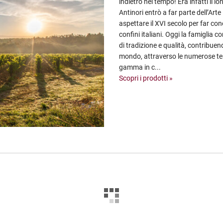
indietro nel tempo! Era infatti il
Antinori entrò a far parte dell’Arte
aspettare il XVI secolo per far conos
confini italiani. Oggi la famiglia 
di tradizione e qualità, contribuend
mondo, attraverso le numerose ten
gamma in c...
Scopri i prodotti »