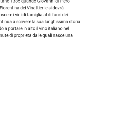
 lontano 1385 quando Giovanni di Piero
 Fiorentina dei Vinattieri e si dovrà
cere i vini di famiglia al di fuori dei
continua a scrivere la sua lunghissima storia
o a portare in alto il vino italiano nel
ute di proprietà dalle quali nasce una