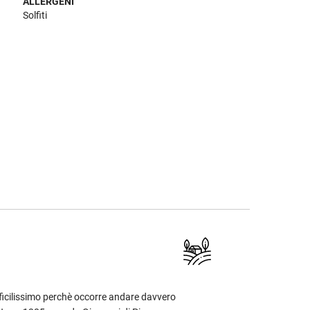
ALLERGENI
Solfiti
ifficilissimo perchè occorre andare davvero