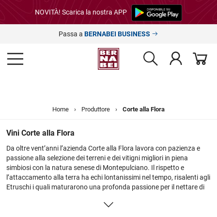
NOVITÀ! Scarica la nostra APP
Passa a
BERNABEI BUSINESS
Home
›
Produttore
›
Corte alla Flora
Vini Corte alla Flora
Da oltre vent’anni l’azienda Corte alla Flora lavora con pazienza e
passione alla selezione dei terreni e dei vitigni migliori in piena
simbiosi con la natura senese di Montepulciano. Il rispetto e
l’attaccamento alla terra ha echi lontanissimi nel tempo, risalenti agli
Etruschi i quali maturarono una profonda passione per il nettare di
Bacco proveniente dall’Oriente e fecero della coltura della vite
un’arte custodita come un tesoro che si tramanda da millenni. Il
1500 vide il fiorire delle corti europee, dell’aristocrazia e del Clero