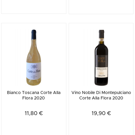
l’ennotage e inizia l’affinamento in legno utilizzando botti da 50 hl e
barrique da 225 litri. La sperimentazione sui vitigni internazionali
monovarietali e su un Supertuscan, rappresenta la più riuscita
valorizzazione del territorio di Montepulciano caratterizzato
dall’innata capacità, risalente ai primordi della nostra storia, di
offrire vini portatori di grandi emozioni.
Bianco Toscana Corte Alla
Vino Nobile Di Montepulciano
Flora 2020
Corte Alla Flora 2020
11,80 €
19,90 €