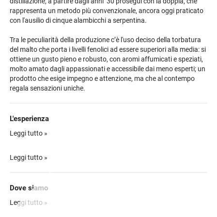
distillazione, a partire dagli anni ‘30 proseguì con la doppia, che
rappresenta un metodo più convenzionale, ancora oggi praticato
con l'ausilio di cinque alambicchi a serpentina.
Tra le peculiarità della produzione c’è l'uso deciso della torbatura
del malto che porta i livelli fenolici ad essere superiori alla media: si
ottiene un gusto pieno e robusto, con aromi affumicati e speziati,
molto amato dagli appassionati e accessibile dai meno esperti; un
prodotto che esige impegno e attenzione, ma che al contempo
regala sensazioni uniche.
L'esperienza
Con questa esperienza, avrete l'incredibile occasione di immergervi
Leggi tutto »
nel mondo del Single Malt, scoprendo la storia e l'immensa
tradizione di Talisker.
Leggi tutto »
Degusterete il rinomato whisky del Brand, portando a casa i
sapori, gli odori e tutto il bagaglio sensoriale di tre diverse varietà.
Dove siamo
La visita dura circa 30 minuti e non include il tour della distilleria.
Indicazioni per raggiungere la location:
Leggi tutto »