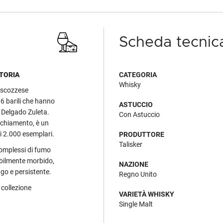
Scheda tecnic
STORIA
CATEGORIA
Whisky
 scozzese
 6 barili che hanno
ASTUCCIO
 Delgado Zuleta.
Con Astuccio
cchiamento, è un
li 2.000 esemplari.
PRODUTTORE
Talisker
 complessi di fumo
dibilmente morbido,
NAZIONE
ngo e persistente.
Regno Unito
 collezione
VARIETÀ WHISKY
Single Malt