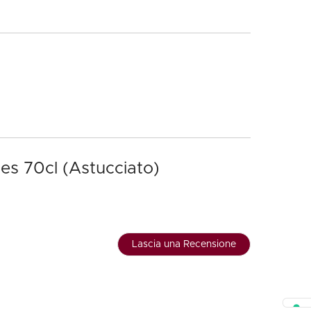
ies 70cl (Astucciato)
Lascia una Recensione