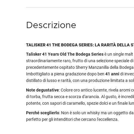
Descrizione
TALISKER 41 THE BODEGA SERIES: LA RARITÀ DELLA 
Talisker 41 Years Old The Bodega Series
è un single malt
straordinariamente raro, frutto di una selezione speciale di
precedentemente ospitato Sherry Manzanilla della Bodega
Imbottigliato a piena gradazione dopo ben
41 anni
di inve
distillato di lusso e rarità, con una produzione limitata a so
Note degustative
: Colore oro antico lucente, rivela aromi
di torba, frutta secca e scorza d'arancia. Al gusto, è incre
potente, con sapori di caramello, spezie dolci e un finale lu
Perché sceglierlo
: Non è solo un whisky ma un oggetto da
perfetto per gli intenditori che cercano l'eccellenza.