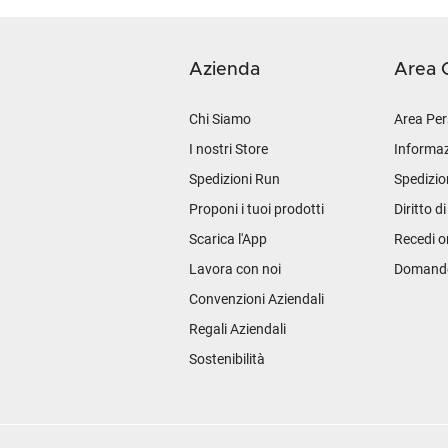
Azienda
Area C
Chi Siamo
Area Per
I nostri Store
Informaz
Spedizioni Run
Spedizio
Proponi i tuoi prodotti
Diritto d
Scarica l'App
Recedi o
Lavora con noi
Domande 
Convenzioni Aziendali
Regali Aziendali
Sostenibilità