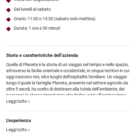
Dal lunedì al sabato
Orario: 11:00 o 15:30 (sabato solo mattina)
Durata: 1 ora e 30 minuti
Storia e caratteristiche dell’azienda
Quella di Planeta è la storia di un viaggio nel tempo e nello spazio,
attraverso la Sicilia orientale e occidentale, in cinque territori in cui
oggi nascono vini, olii e luoghi dell’ospitalità familiare. Un viaggio
lungo il quale la famiglia Planeta, presente nel settore agricolo da
oltre 5 secoli, ha scelto di destinare alla tutela dell’ambiente, dei
paesaggi, la stessa importanza che dedica oggi all’esplorazione
delle caratteristiche dei terroir e dei vitigni, valorizzando quelli
Leggi tutto »
autoctoni e studiando le varietà reliquie, con un approccio sempre
orientato all’apertura e all’innovazione. Nel 2008, dopo
un’accurata ricerca dei territori ideali in cui iniziare la coltura delle
L'esperienza
nuove vigne, Planeta sceglie di fermarsi sul versante nord
Nella tenuta di Sciaranuova, sull’Etna, la passeggiata partirà
Leggi tutto »
dell’Etna, tra le colate laviche e i boschi che circondano
dall’antico Palmento e scenderà attraverso le rasule di pietra