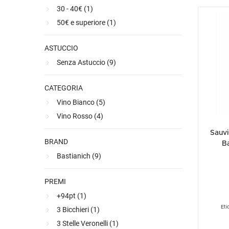
geologica 
Ultimi arrivi
Alcohol free
Bernabei consiglia
Accessori
Ribolla 
Poretti
Umbria
30 - 40€ (
1
)
NEW
NEW
da qui han
calore pro
50€ e superiore (
1
)
Accessori
Accessori
Ultimi arrivi
Alcohol free
Sauvig
Tennent
Veneto
NEW
NEW
NEW
fredda nel
Alcohol free
Gluten free
Vermen
Tutti i 
Tutte le
riuscita a
ASTUCCIO
complessit
Tutte le
Ribolla Gi
Senza Astuccio (
9
)
controlla
Bastianich
CATEGORIA
profumi de
Vino Bianco (
5
)
Friulano i
Amaroni.
Vino Rosso (
4
)
Sauvi
BRAND
B
Bastianich (
9
)
PREMI
+94pt (
1
)
Eti
3 Bicchieri (
1
)
3 Stelle Veronelli (
1
)