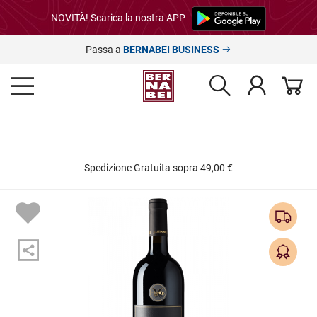
NOVITÀ! Scarica la nostra APP
Passa a
BERNABEI BUSINESS
Spedizione Gratuita sopra 49,00 €