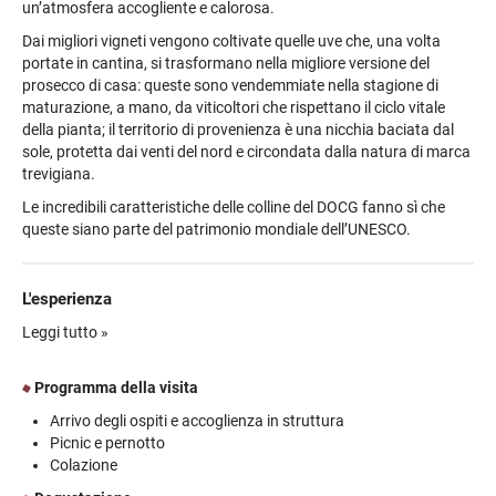
un’atmosfera accogliente e calorosa.
Dai migliori vigneti vengono coltivate quelle uve che, una volta
portate in cantina, si trasformano nella migliore versione del
prosecco di casa: queste sono vendemmiate nella stagione di
maturazione, a mano, da viticoltori che rispettano il ciclo vitale
della pianta; il territorio di provenienza è una nicchia baciata dal
sole, protetta dai venti del nord e circondata dalla natura di marca
trevigiana.
Le incredibili caratteristiche delle colline del DOCG fanno sì che
queste siano parte del patrimonio mondiale dell’UNESCO.
L'esperienza
Al vostro arrivo lo staff vi illustrerà la stanza che vi accoglierà per il
Leggi tutto »
soggiorno e le svariate attività e bellezze delle Colline del
Prosecco.
Programma della visita
L'esperienza continuerà con il picnic in vigna, degustando le
Arrivo degli ospiti e accoglienza in struttura
eccellenze enogastronomiche del territorio come formaggi e
Picnic e pernotto
salumi, con lo sguardo volto verso un romantico tramonto; vi sarà
Colazione
consegnato anche un grazioso cestino in vimini con all'interno i