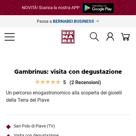
NOVITÀ! Scarica la nostra APP
Passa a
BERNABEI BUSINESS
Gambrinus: visita con degustazione
5
(2 Recensioni)
Un percorso enogastronomico alla scoperta dei gioielli
della Terra del Piave
San Polo di Piave (TV)
Visita con degustazione