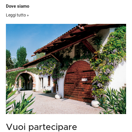
Dove siamo
Indicazioni per raggiungere la location:
Leggi tutto »
Vuoi partecipare