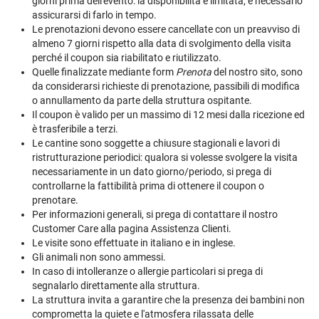
giorni prima dell'evento: la disponibilità è limitata, è necessario
assicurarsi di farlo in tempo.
Le prenotazioni devono essere cancellate con un preavviso di
almeno 7 giorni rispetto alla data di svolgimento della visita
perché il coupon sia riabilitato e riutilizzato.
Quelle finalizzate mediante form
Prenota
del nostro sito, sono
da considerarsi richieste di prenotazione, passibili di modifica
o annullamento da parte della struttura ospitante.
Il coupon è valido per un massimo di 12 mesi dalla ricezione ed
è trasferibile a terzi.
Le cantine sono soggette a chiusure stagionali e lavori di
ristrutturazione periodici: qualora si volesse svolgere la visita
necessariamente in un dato giorno/periodo, si prega di
controllarne la fattibilità prima di ottenere il coupon o
prenotare.
Per informazioni generali, si prega di contattare il nostro
Customer Care alla pagina
Assistenza Clienti
.
Le visite sono effettuate in italiano e in inglese.
Gli animali non sono ammessi.
In caso di intolleranze o allergie particolari si prega di
segnalarlo direttamente alla struttura.
La struttura invita a garantire che la presenza dei bambini non
comprometta la quiete e l'atmosfera rilassata delle