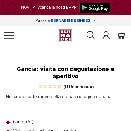
NOVITÀ! Scarica la nostra APP
Passa a
BERNABEI BUSINESS
Gancia: visita con degustazione e
aperitivo
(0 Recensioni)
Nel cuore sotterraneo della storia enologica italiana
Canelli (AT)
Visita con degustazione e aperitivo