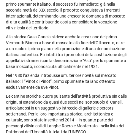
primo spumante italiano. Il successo fu immediato: già nella
seconda metà del XIX secolo, il prodotto conquistava i mercati
internazionali, determinando una crescente domanda di moscato
di alta qualità e contribuendo così a consolidare la vocazione
vitivinicola del territorio.
Alla storica Casa Gancia si deve anche la creazione del primo
Vermouth Bianco a base di moscato alla fine dell’Ottocento, oltre
a un ruolo di primo piano nella promozione di una denominazione
italiana autentica. Fu infatti tra i promotori della sostituzione degli
appellativi stranieri con la denominazione “Asti” per lo spumante a
base moscato, riconosciuta ufficialmente nel 1931.
Nel 1980 l’azienda introdusse un’ulteriore novità sul mercato
italiano: il “Pinot di Pinot”, primo spumante italiano ottenuto
esclusivamente da uve Pinot.
Le cantine storiche, cuore pulsante dell’attività produttiva sin dalle
origini, si estendono da quasi due secoli nel sottosuolo di Canelli,
articolandosi in un suggestivo intreccio di gallerie e percorsi
sotterranei. Per la loro importanza storica, architettonica e
culturale, sono state inserite nel 2014 – in quanto parte dei
paesaggi vitivinicoli di Langhe-Roero e Monferrato - nella lista dei
Patrimoni dell’Umanità tutelati dall’UNESCO.