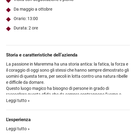
Da maggio a ottobre
Orario: 13:00
Durata: 2 ore
Storia e caratteristiche dell’azienda
La passione in Maremma ha una storia antica: la fatica, la forza e
il coraggio di oggi sono gli stessi che hanno sempre dimostrato gli
uomini di questa terra, per secoli in lotta contro una natura ribelle
e difficile da domare.
Questo luogo magico ha bisogno di persone in grado di
raccogliere questa sfida che da sempre contrappone l’uomo e
l'ambiente: Terenzi lo ha fatto, con grande rispetto per questo
Leggi tutto »
paesaggio e la loro tradizione, creata da nobili, butteri e contadini.
La realtà di quest’azienda sembra quella di tante altre, fatta da chi
con semplicità e modestia desidera dare il proprio contributo
L'esperienza
portando avanti la secolare usanza di amare e lavorare la terra.
Lasciatevi guidare da un enologo esperto in un’esperienza unica
Leggi tutto »
La cantina di 3.000 mq nasce a pochi km da Scansano ed è il
tra le colline della Maremma: magica e selvaggia nella sua unicità,