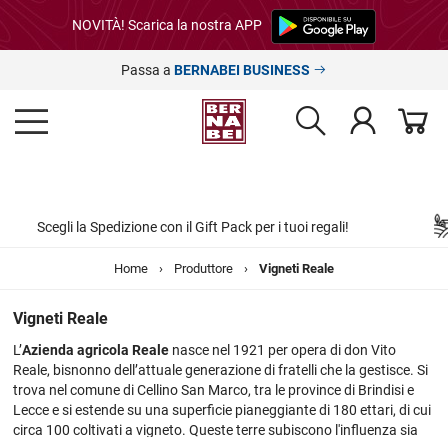
NOVITÀ! Scarica la nostra APP
Passa a
BERNABEI BUSINESS
Bernabei ti regala l'esperienza
Vi
k per i tuoi regali!
Home
›
Produttore
›
Vigneti Reale
Vigneti Reale
L’
Azienda agricola Reale
nasce nel 1921 per opera di don Vito
Reale, bisnonno dell’attuale generazione di fratelli che la gestisce. Si
trova nel comune di Cellino San Marco, tra le province di Brindisi e
Lecce e si estende su una superficie pianeggiante di 180 ettari, di cui
circa 100 coltivati a vigneto. Queste terre subiscono l'influenza sia