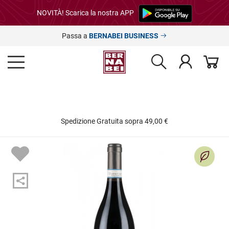
NOVITÀ! Scarica la nostra APP
Passa a
BERNABEI BUSINESS
Spedizione Gratuita sopra 49,00 €