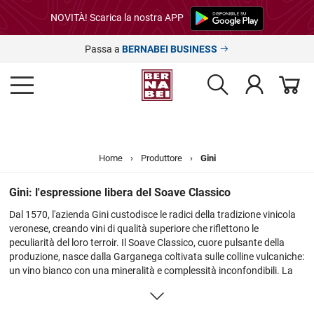
NOVITÀ! Scarica la nostra APP
Passa a
BERNABEI BUSINESS
Home
›
Produttore
›
Gini
Gini: l'espressione libera del Soave Classico
Dal 1570, l'azienda Gini custodisce le radici della tradizione vinicola
veronese, creando vini di qualità superiore che riflettono le
peculiarità del loro terroir. Il Soave Classico, cuore pulsante della
produzione, nasce dalla Garganega coltivata sulle colline vulcaniche:
un vino bianco con una mineralità e complessità inconfondibili. La
selezione Gini permette di assaporare l'autenticità di un'azienda che
ha fatto dell'eccellenza la sua bandiera, esprimendo un carattere
davvero unico.